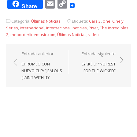
Email
Copy
Share
Link
Categoría:
Últimas Noticias
Etiqueta:
Cars 3
,
cine
,
Cine y
Series
,
Internacional
,
Internacional
,
noticias
,
Pixar
,
The Incredibles
2
,
theborderlinemusic.com
,
Últimas Noticias
,
video
Navegación
Entrada anterior
Entrada siguiente
de
CHROMEO CON
LYKKE LI: “NO REST
entradas
NUEVO CLIP: “JEALOUS
FOR THE WICKED”
(I AIN’T WITH IT)”