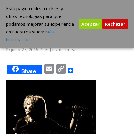
Saltar
The Borderline Music
Esta página utiliza cookies y
al
otras tecnologías para que
contenido
podamos mejorar su experiencia
Aceptar
Rechazar
Portishead, video de su cover
en nuestros sitios:
Más
de ABBA
información.
Publicada
Autor
junio 27, 2016
El Juez de Linea
el
Email
Copy
Share
Link