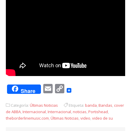
Email
Copy
Share
Link
Categoría:
Últimas Noticias
Etiqueta:
banda
,
Bandas
,
cover
de ABBA
,
Internacional
,
Internacional
,
noticias
,
Portishead
,
theborderlinemusic.com
,
Últimas Noticias
,
video
,
video de su