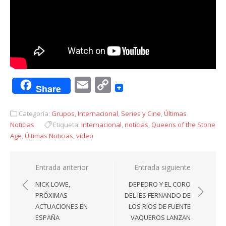
Email
Copy
Share
Link
Categoría:
Grupos
,
Internacional
,
Series y Cine
,
Últimas
Noticias
Etiqueta:
Internacional
,
noticias
,
Queens of the Stone
Age
,
Últimas Noticias
,
video
Navegación
Entrada anterior
Entrada siguiente
de
NICK LOWE,
DEPEDRO Y EL CORO
entradas
PRÓXIMAS
DEL IES FERNANDO DE
ACTUACIONES EN
LOS RÍOS DE FUENTE
ESPAÑA
VAQUEROS LANZAN