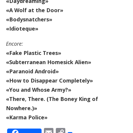
«Daydreaming»
«A Wolf at the Door»
«Bodysnatchers»
«Idioteque»
Encore:
«Fake Plastic Trees»
«Subterranean Homesick Alien»
«Paranoid Android»
«How to Disappear Completely»
«You and Whose Army?»
«There, There. (The Boney King of
Nowhere.)»
«Karma Police»
Email
Copy