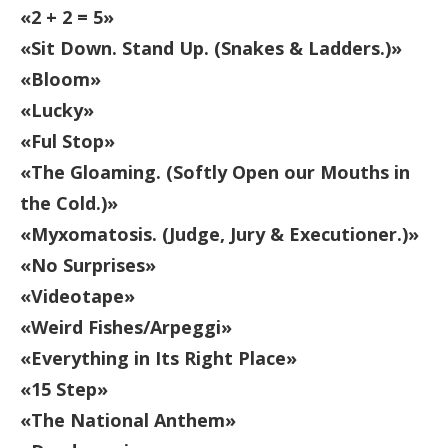
«2 + 2 = 5»
«Sit Down. Stand Up. (Snakes & Ladders.)»
«Bloom»
«Lucky»
«Ful Stop»
«The Gloaming. (Softly Open our Mouths in
the Cold.)»
«Myxomatosis. (Judge, Jury & Executioner.)»
«No Surprises»
«Videotape»
«Weird Fishes/Arpeggi»
«Everything in Its Right Place»
«15 Step»
«The National Anthem»