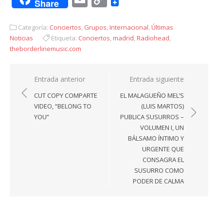
Share
Link
Categoría:
Conciertos
,
Grupos
,
Internacional
,
Últimas
Noticias
Etiqueta:
Conciertos
,
madrid
,
Radiohead
,
theborderlinemusic.com
Navegación
Entrada anterior
Entrada siguiente
de
CUT COPY COMPARTE
EL MALAGUEÑO MEL’S
entradas
VIDEO, “BELONG TO
(LUIS MARTOS)
YOU”
PUBLICA SUSURROS –
VOLUMEN I, UN
BÁLSAMO ÍNTIMO Y
URGENTE QUE
CONSAGRA EL
SUSURRO COMO
PODER DE CALMA