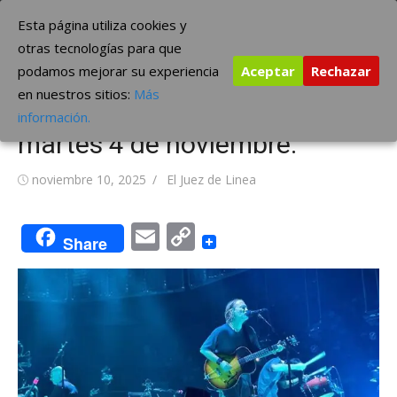
Saltar
The Borderline Music
Esta página utiliza cookies y
al
otras tecnologías para que
contenido
podamos mejorar su experiencia
Aceptar
Rechazar
Radiohead. Concierto
en nuestros sitios:
Más
completo en Madrid el pasado
información.
martes 4 de noviembre.
Publicada
Autor
noviembre 10, 2025
El Juez de Linea
el
Email
Copy
Share
Link