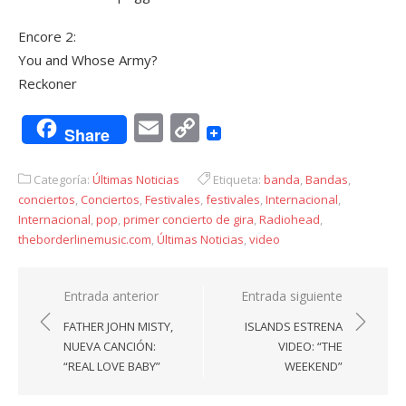
Encore 2:
You and Whose Army?
Reckoner
Email
Copy
Share
Link
Categoría:
Últimas Noticias
Etiqueta:
banda
,
Bandas
,
conciertos
,
Conciertos
,
Festivales
,
festivales
,
Internacional
,
Internacional
,
pop
,
primer concierto de gira
,
Radiohead
,
theborderlinemusic.com
,
Últimas Noticias
,
video
Navegación
Entrada anterior
Entrada siguiente
de
FATHER JOHN MISTY,
ISLANDS ESTRENA
entradas
NUEVA CANCIÓN:
VIDEO: “THE
“REAL LOVE BABY”
WEEKEND”