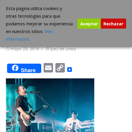
Saltar
The Borderline Music
Esta página utiliza cookies y
al
otras tecnologías para que
contenido
podamos mejorar su experiencia
Aceptar
Rechazar
Radiohead primer concierto
en nuestros sitios:
Más
de gira: ¡Míralo!
información.
Publicada
Autor
mayo 23, 2016
El Juez de Linea
el
Email
Copy
Share
Link