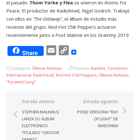
el pasado.
Thom Yorke y Flea
se unieron en Atoms For
Peace. El productor de Radiohead, Nigel Godrich. Trabajó
con ellos en
“The Getaway”
, el álbum de estudio más
reciente del grupo. Red Hot Chili Peppers actuaron
recientemente junto a Post Malone en los Grammy 2019.
Email
Copy
Share
Link
Categoría:
Últimas Noticias
Etiqueta:
Bandas
,
Conciertos
,
Internacional
,
Radiohead
,
Red Hot Chili Peppers
,
Últimas Noticias
,
“Pyramid Song”
Navegación
Entrada anterior
Entrada siguiente
de
STEPHEN MALKMUS
POND VERSIONA “RAY
entradas
LANZA SU ÁLBUM
OF LIGHT” DE
ELECTRÓNICO
MADONNA
TITULADO “GROOVE
DENIED”