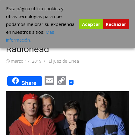
Saltar
The Borderline Music
Esta página utiliza cookies y
al
otras tecnologías para que
contenido
podamos mejorar su experiencia
Aceptar
Rechazar
Red Hot Chili Peppers
en nuestros sitios:
Más
versionan “Pyramid Song” de
información.
Radiohead
Publicada
Autor
marzo 17, 2019
El Juez de Linea
el
Email
Copy
Share
Link