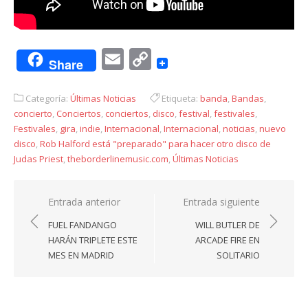
Email
Copy
Share
Link
Categoría:
Últimas Noticias
Etiqueta:
banda
,
Bandas
,
concierto
,
Conciertos
,
conciertos
,
disco
,
festival
,
festivales
,
Festivales
,
gira
,
indie
,
Internacional
,
Internacional
,
noticias
,
nuevo
disco
,
Rob Halford está "preparado" para hacer otro disco de
Judas Priest
,
theborderlinemusic.com
,
Últimas Noticias
Navegación
Entrada anterior
Entrada siguiente
de
FUEL FANDANGO
WILL BUTLER DE
entradas
HARÁN TRIPLETE ESTE
ARCADE FIRE EN
MES EN MADRID
SOLITARIO