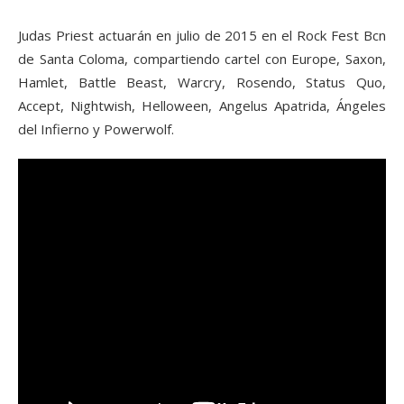
Judas Priest actuarán en julio de 2015 en el Rock Fest Bcn
de Santa Coloma, compartiendo cartel con Europe, Saxon,
Hamlet, Battle Beast, Warcry, Rosendo, Status Quo,
Accept, Nightwish, Helloween, Angelus Apatrida, Ángeles
del Infierno y Powerwolf.