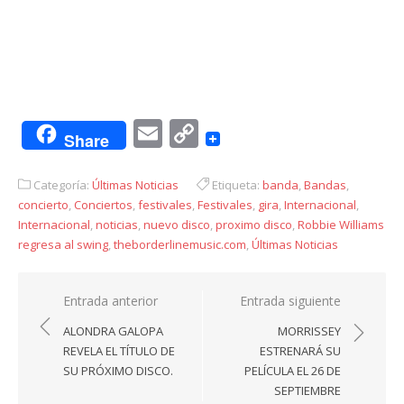
Email
Copy
Share
Link
Categoría:
Últimas Noticias
Etiqueta:
banda
,
Bandas
,
concierto
,
Conciertos
,
festivales
,
Festivales
,
gira
,
Internacional
,
Internacional
,
noticias
,
nuevo disco
,
proximo disco
,
Robbie Williams
regresa al swing
,
theborderlinemusic.com
,
Últimas Noticias
Navegación
Entrada anterior
Entrada siguiente
de
ALONDRA GALOPA
MORRISSEY
entradas
REVELA EL TÍTULO DE
ESTRENARÁ SU
SU PRÓXIMO DISCO.
PELÍCULA EL 26 DE
SEPTIEMBRE