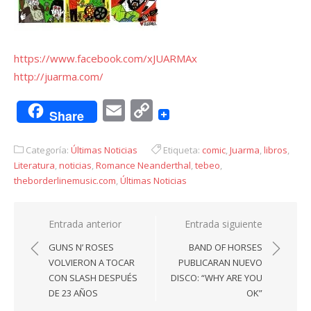
https://www.facebook.com/xJUARMAx
http://juarma.com/
Email
Copy
Share
Link
Categoría:
Últimas Noticias
Etiqueta:
comic
,
Juarma
,
libros
,
Literatura
,
noticias
,
Romance Neanderthal
,
tebeo
,
theborderlinemusic.com
,
Últimas Noticias
Navegación
Entrada anterior
Entrada siguiente
de
GUNS N’ ROSES
BAND OF HORSES
entradas
VOLVIERON A TOCAR
PUBLICARAN NUEVO
CON SLASH DESPUÉS
DISCO: “WHY ARE YOU
DE 23 AÑOS
OK”