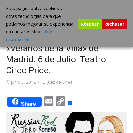
Saltar
The Borderline Music
Esta página utiliza cookies y
al
otras tecnologías para que
contenido
podamos mejorar su experiencia
Aceptar
Rechazar
Russian Red y Jero Romero,
en nuestros sitios:
Más
concierto conjunto –
información.
«Veranos de la Villa» de
Madrid. 6 de Julio. Teatro
Circo Price.
Publicada
Autor
junio 6, 2012
El Juez de Linea
el
Email
Copy
Share
Link