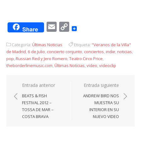
Email
Copy
Share
Link
Categoría:
Últimas Noticias
Etiqueta:
"Veranos de la Villa"
de Madrid
,
6 de Julio
,
concierto conjunto
,
conciertos
,
indie
,
noticias
,
pop
,
Russian Red y Jero Romero
,
Teatro Circo Price
,
theborderlinemusic.com
,
Últimas Noticias
,
video
,
videoclip
Navegación
Entrada anterior
Entrada siguiente
de
BEATS & FISH
ANDREW BIRD NOS
entradas
FESTIVAL 2012 –
MUESTRA SU
TOSSA DE MAR –
INTERIOR EN SU
COSTA BRAVA
NUEVO VIDEO