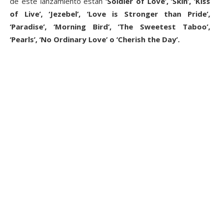
de este lanzamiento están
‘Soldier of Love’, ‘Skin’, ‘Kiss
of Live’, ‘Jezebel’, ‘Love is Stronger than Pride’,
‘Paradise’, ‘Morning Bird’, ‘The Sweetest Taboo’,
‘Pearls’, ‘No Ordinary Love’ o ‘Cherish the Day’.