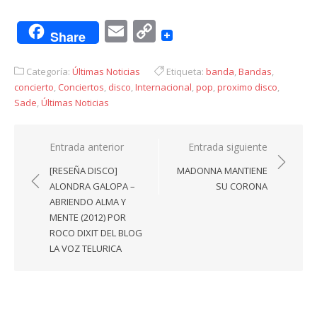
Email
Copy
Share
Link
Categoría:
Últimas Noticias
Etiqueta:
banda
,
Bandas
,
concierto
,
Conciertos
,
disco
,
Internacional
,
pop
,
proximo disco
,
Sade
,
Últimas Noticias
Navegación
Entrada anterior
Entrada siguiente
de
[RESEÑA DISCO]
MADONNA MANTIENE
entradas
ALONDRA GALOPA –
SU CORONA
ABRIENDO ALMA Y
MENTE (2012) POR
ROCO DIXIT DEL BLOG
LA VOZ TELURICA