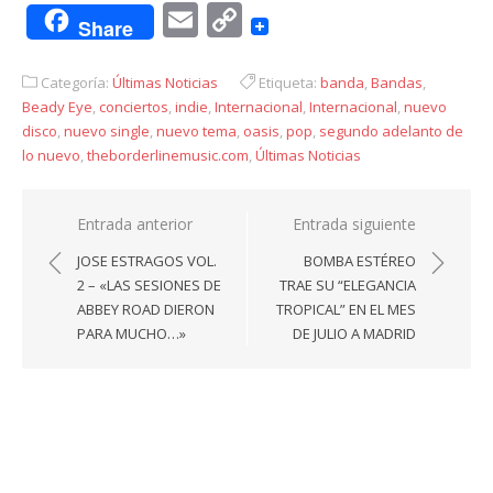
Email
Copy
Share
Link
Categoría:
Últimas Noticias
Etiqueta:
banda
,
Bandas
,
Beady Eye
,
conciertos
,
indie
,
Internacional
,
Internacional
,
nuevo
disco
,
nuevo single
,
nuevo tema
,
oasis
,
pop
,
segundo adelanto de
lo nuevo
,
theborderlinemusic.com
,
Últimas Noticias
Navegación
Entrada anterior
Entrada siguiente
de
JOSE ESTRAGOS VOL.
BOMBA ESTÉREO
entradas
2 – «LAS SESIONES DE
TRAE SU “ELEGANCIA
ABBEY ROAD DIERON
TROPICAL” EN EL MES
PARA MUCHO…»
DE JULIO A MADRID