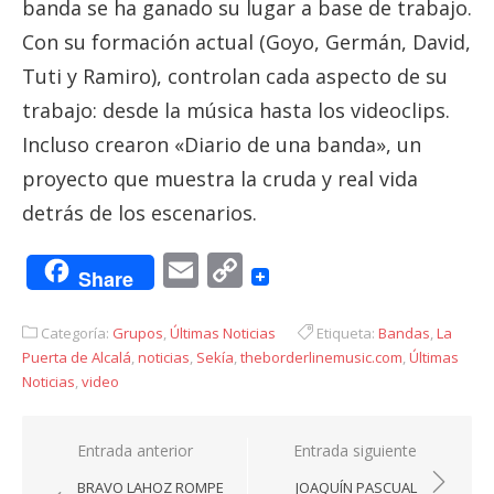
banda se ha ganado su lugar a base de trabajo.
Con su formación actual (Goyo, Germán, David,
Tuti y Ramiro), controlan cada aspecto de su
trabajo: desde la música hasta los videoclips.
Incluso crearon «Diario de una banda», un
proyecto que muestra la cruda y real vida
detrás de los escenarios.
Email
Copy
Share
Link
Categoría:
Grupos
,
Últimas Noticias
Etiqueta:
Bandas
,
La
Puerta de Alcalá
,
noticias
,
Sekía
,
theborderlinemusic.com
,
Últimas
Noticias
,
video
Navegación
Entrada anterior
Entrada siguiente
de
BRAVO LAHOZ ROMPE
JOAQUÍN PASCUAL