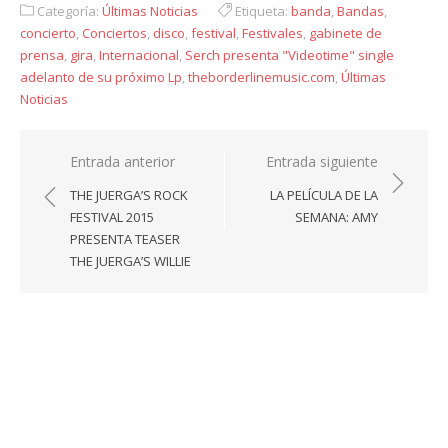
Categoría:
Últimas Noticias
Etiqueta:
banda
,
Bandas
,
concierto
,
Conciertos
,
disco
,
festival
,
Festivales
,
gabinete de
prensa
,
gira
,
Internacional
,
Serch presenta "Videotime" single
adelanto de su próximo Lp
,
theborderlinemusic.com
,
Últimas
Noticias
Navegación
Entrada anterior
Entrada siguiente
de
THE JUERGA’S ROCK
LA PELÍCULA DE LA
entradas
FESTIVAL 2015
SEMANA: AMY
PRESENTA TEASER
THE JUERGA’S WILLIE