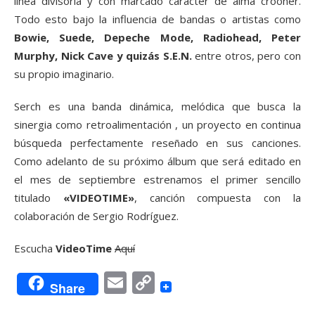
línea divisoria y con marcado carácter de alma crooner.
Todo esto bajo la influencia de bandas o artistas como
Bowie, Suede, Depeche Mode, Radiohead, Peter
Murphy, Nick Cave y quizás S.E.N.
entre otros, pero con
su propio imaginario.
Serch es una banda dinámica, melódica que busca la
sinergia como retroalimentación , un proyecto en continua
búsqueda perfectamente reseñado en sus canciones.
Como adelanto de su próximo álbum que será editado en
el mes de septiembre estrenamos el primer sencillo
titulado
«VIDEOTIME»
, canción compuesta con la
colaboración de Sergio Rodríguez.
Escucha
VideoTime
Aquí
Email
Copy
Share
Link