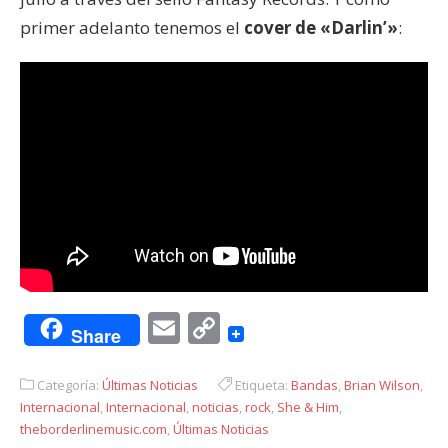
primer adelanto tenemos el
cover de «Darlin’»
:
Email
Copy
Share
Link
Categoría:
Últimas Noticias
Etiqueta:
Bandas
,
Brian Wilson
,
Internacional
,
Internacional
,
noticias
,
rock
,
She & Him
,
theborderlinemusic.com
,
Últimas Noticias