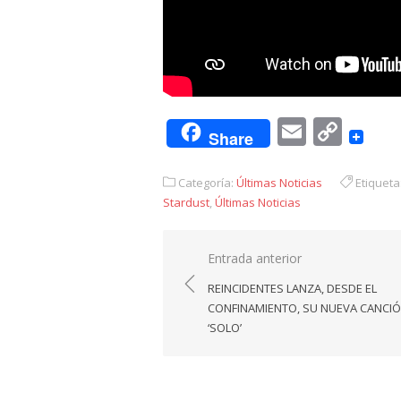
Email
Cop
Share
Link
Categoría:
Últimas Noticias
Etiqueta
Stardust
,
Últimas Noticias
Navegación
Entrada anterior
de
REINCIDENTES LANZA, DESDE EL
entradas
CONFINAMIENTO, SU NUEVA CANCIÓ
‘SOLO’