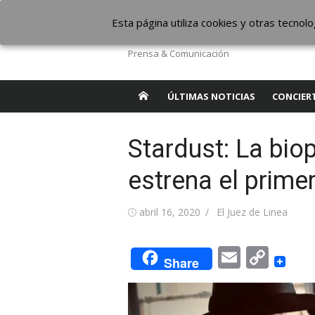
Saltar
The Borderline Mus
Esta página utiliza cookies y otras tecno
al
contenido
Prensa & Comunicación
ÚLTIMAS NOTICIAS
CONCIER
Stardust: La bio
estrena el prime
Publicada
Autor
abril 16, 2020
El Juez de Linea
el
Email
Cop
Share
Link