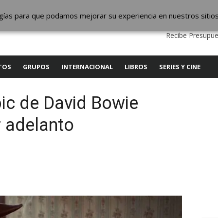
ic
logías para que podamos mejorar su experiencia en nuestros sitio
QUIENES SOMOS
CONTACTO
SERVICIOS
EDITA
Recibe Presupue
TOS
GRUPOS
INTERNACIONAL
LIBROS
SERIES Y CINE
pic de David Bowie
r adelanto
y