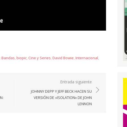
y
:
Bandas
,
biopic
,
Cine y Series
,
David Bowie
,
Internacional
,
Entrada siguiente
JOHNNY DEPP Y JEFF BECK HACEN SU
N:
VERSIÓN DE «ISOLATION» DE JOHN
LENNON