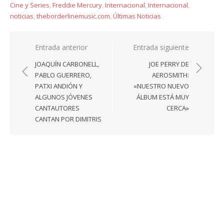
Cine y Series
,
Freddie Mercury
,
Internacional
,
Internacional
,
noticias
,
theborderlinemusic.com
,
Últimas Noticias
Navegación
Entrada anterior
Entrada siguiente
de
JOAQUÍN CARBONELL,
JOE PERRY DE
entradas
PABLO GUERRERO,
AEROSMITH:
PATXI ANDIÓN Y
«NUESTRO NUEVO
ALGUNOS JÓVENES
ÁLBUM ESTÁ MUY
CANTAUTORES
CERCA»
CANTAN POR DIMITRIS