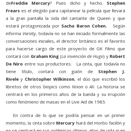
de
Freddie Mercury
? Pues dicho y hecho.
Stephen
Frears
es el elegido para capitanear la película que llevará
a la gran pantalla la vida del cantante de Queen y que
estará protagonizada por
Sacha Baron Cohen.
Según
informa
Variety
, todavía no se han iniciado formalmente las
conversaciones iniciales, el director británico es el favorito
para hacerse cargo de este proyecto de GK Films que
contará con
Graham King
(
La invención de Hugo
) y
Robert
De Niro
entre sus productores. La cinta, que todavía no
tiene título, contará con guión de
Stephen J.
Rivele
y
Christopher Wilkinson
, el dúo que escribió los
libretos de otros biopics como
Nixon
o
Ali
. La historia se
centrará en los primeros años de la banda y su irrupción
como fenómeno de masas en el Live Aid de 1985.
En contra de lo que se podría pensar en un primer
momento, la cinta sobre
Mercury
huirá del morbo facilón y
no se centrará en sus polémicos últimos años de vida ni en