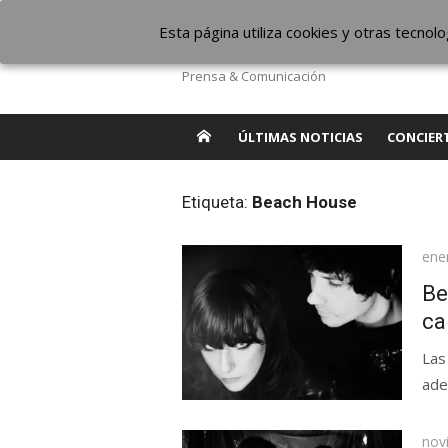
Saltar
The Borderline Mus
Esta página utiliza cookies y otras tecno
al
contenido
Prensa & Comunicación
ÚLTIMAS NOTICIAS
CONCIER
Etiqueta:
Beach House
Pub
ene
el
Be
ca
Las
ade
Pub
nov