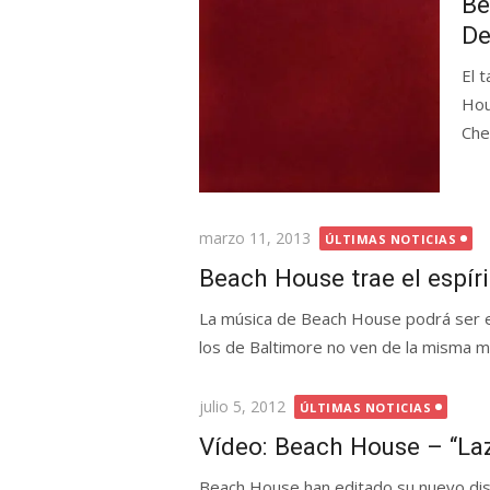
Be
De
El 
Hou
Cher
Publicada
marzo 11, 2013
ÚLTIMAS NOTICIAS
el
Beach House trae el espíri
La música de Beach House podrá ser et
los de Baltimore no ven de la misma m
Publicada
julio 5, 2012
ÚLTIMAS NOTICIAS
el
Vídeo: Beach House – “Laz
Beach House han editado su nuevo disco