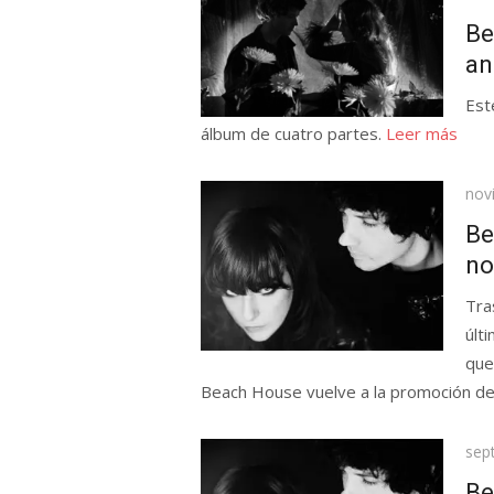
el
Be
an
Est
álbum de cuatro partes.
Leer más
Pub
nov
el
Be
no
Tra
últ
que
Beach House vuelve a la promoción de 
Pub
sep
el
Be