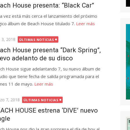
ach House presenta: “Black Car”
a vez está más cerca el lanzamiento del próximo
ico álbum de Beach House titulado 7.
Leer más
licada
l 3, 2018
ÚLTIMAS NOTICIAS
ach House presenta “Dark Spring”,
evo adelanto de su disco
ch House sigue adelantando 7, su nuevo álbum de
udio que tiene fecha de salida programada para el
rnes 11 de mayo.
Leer más
licada
zo 7, 2018
ÚLTIMAS NOTICIAS
ACH HOUSE estrena ‘DIVE’ nuevo
ngle
ch House nos dio la gran sorpresa el día de hoy al