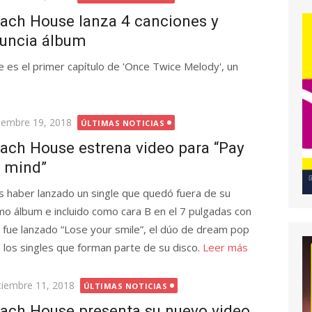
ach House lanza 4 canciones y
uncia álbum
e es el primer capítulo de 'Once Twice Melody', un
licada
iembre 19, 2018
ÚLTIMAS NOTICIAS
ach House estrena video para “Pay
 mind”
s haber lanzado un single que quedó fuera de su
imo álbum e incluido como cara B en el 7 pulgadas con
 fue lanzado “Lose your smile”, el dúo de dream pop
los singles que forman parte de su disco.
Leer más
licada
tiembre 11, 2018
ÚLTIMAS NOTICIAS
ach House presenta su nuevo video