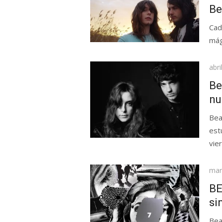
el
Be
Cad
mág
Pub
abri
el
Be
nu
Bea
est
vie
Pub
mar
el
BE
si
Bea