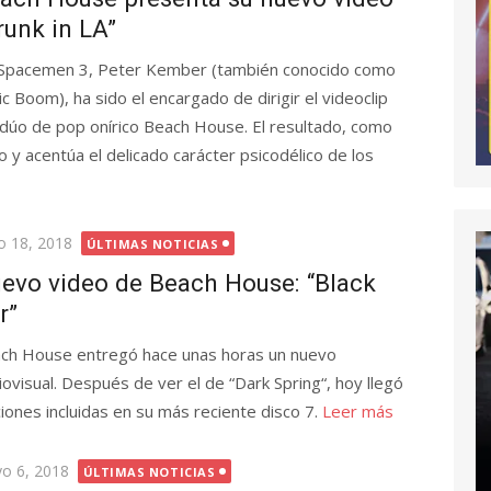
runk in LA”
Spacemen 3, Peter Kember (también conocido como
ic Boom), ha sido el encargado de dirigir el videoclip
 dúo de pop onírico Beach House. El resultado, como
 y acentúa el delicado carácter psicodélico de los
licada
io 18, 2018
ÚLTIMAS NOTICIAS
evo video de Beach House: “Black
r”
ch House entregó hace unas horas un nuevo
iovisual. Después de ver el de “Dark Spring“, hoy llegó
nciones incluidas en su más reciente disco 7.
Leer más
licada
o 6, 2018
ÚLTIMAS NOTICIAS