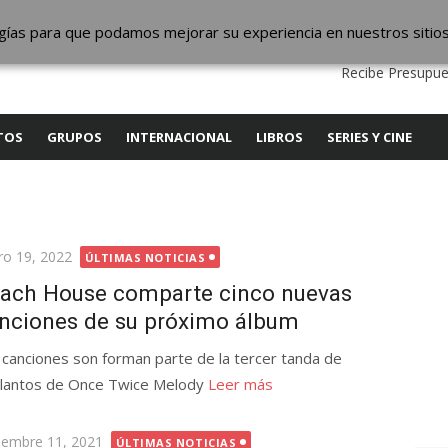
ic
logías para que podamos mejorar su experiencia en nuestros sitio
QUIENES SOMOS
CONTACTO
SERVICIOS
EDITA
Recibe Presupue
TOS
GRUPOS
INTERNACIONAL
LIBROS
SERIES Y CINE
licada
ro 19, 2022
ÚLTIMAS NOTICIAS
ach House comparte cinco nuevas
nciones de su próximo álbum
 canciones son forman parte de la tercer tanda de
lantos de Once Twice Melody
Leer más
licada
iembre 11, 2021
ÚLTIMAS NOTICIAS