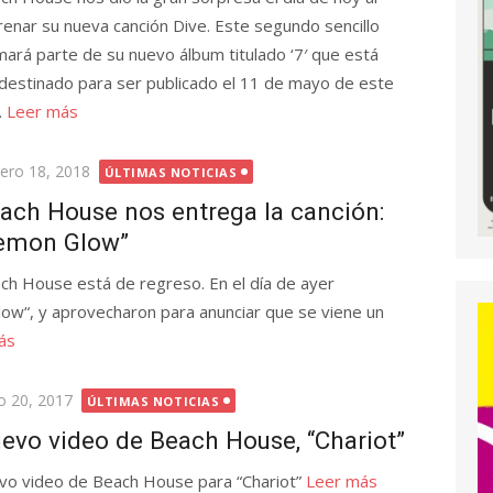
renar su nueva canción Dive. Este segundo sencillo
mará parte de su nuevo álbum titulado ‘7′ que está
destinado para ser publicado el 11 de mayo de este
.
Leer más
licada
rero 18, 2018
ÚLTIMAS NOTICIAS
ach House nos entrega la canción:
emon Glow”
ch House está de regreso. En el día de ayer
low“, y aprovecharon para anunciar que se viene un
ás
licada
io 20, 2017
ÚLTIMAS NOTICIAS
evo video de Beach House, “Chariot”
vo video de Beach House para “Chariot”
Leer más