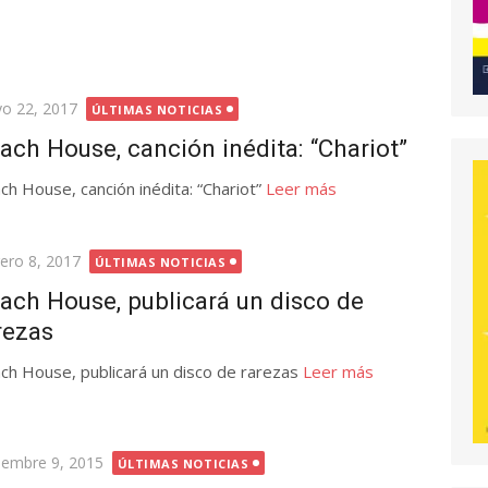
licada
o 22, 2017
ÚLTIMAS NOTICIAS
ach House, canción inédita: “Chariot”
ch House, canción inédita: “Chariot”
Leer más
licada
rero 8, 2017
ÚLTIMAS NOTICIAS
ach House, publicará un disco de
rezas
ch House, publicará un disco de rarezas
Leer más
licada
iembre 9, 2015
ÚLTIMAS NOTICIAS