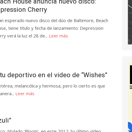
ach House anuncia nuevo disco:
pression Cherry
tan esperado nuevo disco del dúo de Baltimore, Beach
se, tiene título y fecha de lanzamiento: Depression
ry verá la luz el 28 de...
Leer más
tu deportivo en el video de “Wishes”
érea, melancólica y hermosa, pero lo cierto es que
anera...
Leer más
uli”
, titulado ‘Bloom‘, en este 2012. Su último vídeo