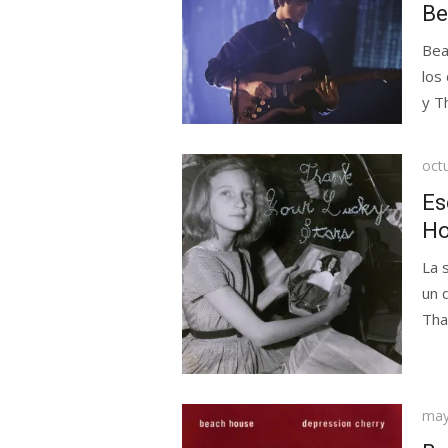
Be
Bea
los
y T
Pub
oct
el
Es
Ho
La 
un 
Tha
Pub
may
el