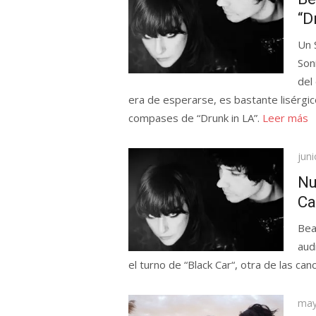
“D
Un 
Son
del
era de esperarse, es bastante lisérgico
compases de “Drunk in LA”.
Leer más
Pub
jun
el
Nu
Ca
Bea
aud
el turno de “Black Car“, otra de las ca
Pub
may