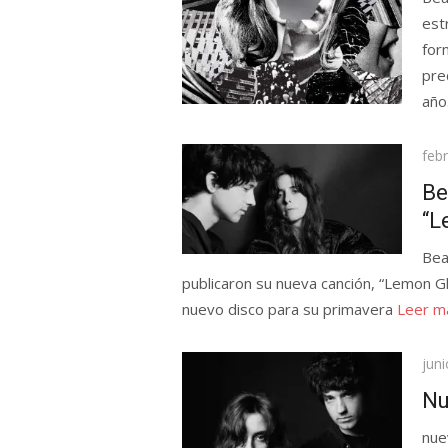
est
for
pre
año
Pub
feb
el
Be
“L
Bea
publicaron su nueva canción, “Lemon G
nuevo disco para su primavera
Leer m
Pub
jun
el
Nu
nue