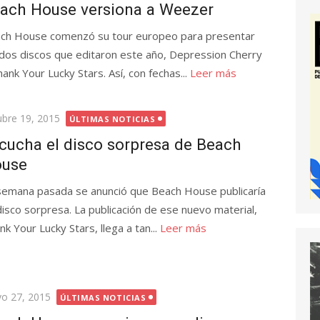
ach House versiona a Weezer
ch House comenzó su tour europeo para presentar
 dos discos que editaron este año, Depression Cherry
hank Your Lucky Stars. Así, con fechas...
Leer más
licada
ubre 19, 2015
ÚLTIMAS NOTICIAS
cucha el disco sorpresa de Beach
use
semana pasada se anunció que Beach House publicaría
disco sorpresa. La publicación de ese nuevo material,
nk Your Lucky Stars, llega a tan...
Leer más
licada
o 27, 2015
ÚLTIMAS NOTICIAS