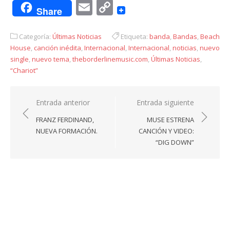
Email
Copy
Share
Link
Categoría:
Últimas Noticias
Etiqueta:
banda
,
Bandas
,
Beach
House
,
canción inédita
,
Internacional
,
Internacional
,
noticias
,
nuevo
single
,
nuevo tema
,
theborderlinemusic.com
,
Últimas Noticias
,
“Chariot”
Navegación
Entrada anterior
Entrada siguiente
de
FRANZ FERDINAND,
MUSE ESTRENA
entradas
NUEVA FORMACIÓN.
CANCIÓN Y VIDEO:
“DIG DOWN”