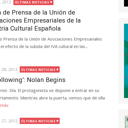
a
, 2012
ÚLTIMAS NOTICIAS
 de Prensa de la Unión de
aciones Empresariales de la
tria Cultural Española
 Prensa de la Unión de Asociaciones Empresariales
l efecto de la subida del IVA cultural en las...
licada
o 28, 2012
ÚLTIMAS NOTICIAS
ollowing’: Nolan Begins
erior. Día. El protagonista se dispone a entrar en su
rtamento. Mientras abre la puerta, vemos que de ella
 más
licada
o 27, 2012
ÚLTIMAS NOTICIAS