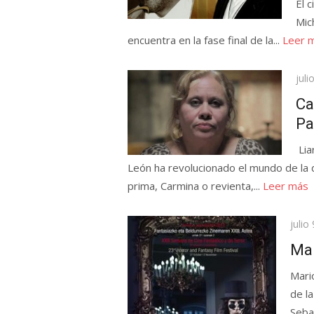
El 
Mic
encuentra en la fase final de la...
Leer 
Pub
juli
el
Ca
Pa
Lia
León ha revolucionado el mundo de la 
prima, Carmina o revienta,...
Leer más
Publi
julio
el
Mar
Mari
de l
Sebas