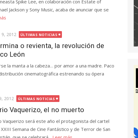
cineasta Spike Lee, en colaboración con Estate of
hael Jackson y Sony Music, acaba de anunciar que se
más
licada
o 9, 2012
ÚLTIMAS NOTICIAS
rmina o revienta, la revolución de
co León
rse la manta a la cabeza… por amor a una madre. Paco
distribución cinematográfica estrenando su ópera
cada
 9, 2012
ÚLTIMAS NOTICIAS
io Vaquerizo, el no muerto
o Vaquerizo será este año el protagonista del cartel
a XXIII Semana de Cine Fantástico y de Terror de San
tián, que se celebrará...
Leer más