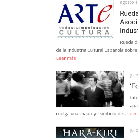
Publicad
agosto 1
el
Rueda
Asoci
Indus
Rueda de
de la Industria Cultural Española sobre e
Leer más
Pub
juli
el
‘F
Int
apa
cuelga una chapa: ¡el símbolo de...
Leer
Pub
juli
el