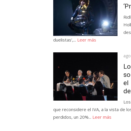
el
‘P
Rid
Hol
des
duelistas’,...
Leer más
Pub
ago
el
Lo
so
el
de
Los
que reconsidere el IVA, a la vista de
perdidos, un 20%...
Leer más