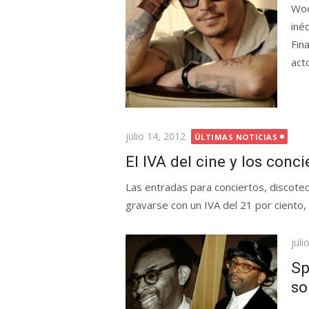
Woo
iné
Fin
act
Publicada
julio 14, 2012
ÚLTIMAS NOTICIAS
el
El IVA del cine y los conci
Las entradas para conciertos, discotec
gravarse con un IVA del 21 por ciento, 
Pub
juli
el
Sp
so