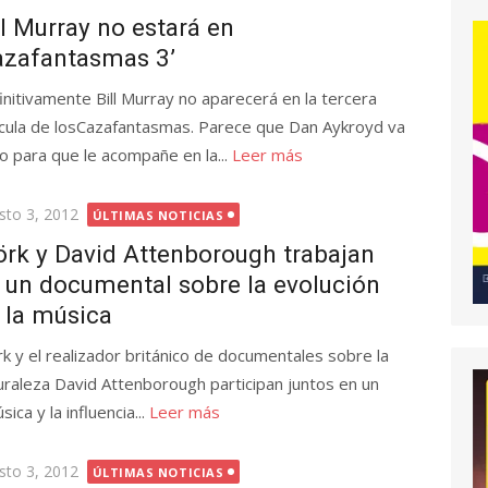
ll Murray no estará en
azafantasmas 3’
initivamente Bill Murray no aparecerá en la tercera
ícula de losCazafantasmas. Parece que Dan Aykroyd va
 para que le acompañe en la...
Leer más
licada
sto 3, 2012
ÚLTIMAS NOTICIAS
örk y David Attenborough trabajan
 un documental sobre la evolución
 la música
rk y el realizador británico de documentales sobre la
uraleza David Attenborough participan juntos en un
ca y la influencia...
Leer más
licada
sto 3, 2012
ÚLTIMAS NOTICIAS