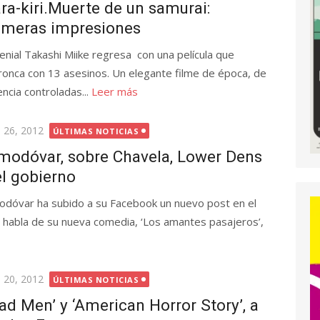
ra-kiri.Muerte de un samurai:
imeras impresiones
genial Takashi Miike regresa con una película que
ronca con 13 asesinos. Un elegante filme de época, de
ncia controladas...
Leer más
licada
o 26, 2012
ÚLTIMAS NOTICIAS
modóvar, sobre Chavela, Lower Dens
el gobierno
odóvar ha subido a su Facebook un nuevo post en el
 habla de su nueva comedia, ‘Los amantes pasajeros’,
licada
o 20, 2012
ÚLTIMAS NOTICIAS
ad Men’ y ‘American Horror Story’, a