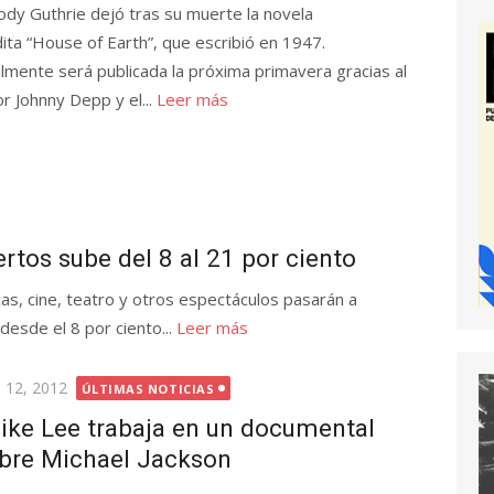
dy Guthrie dejó tras su muerte la novela
dita “House of Earth”, que escribió en 1947.
almente será publicada la próxima primavera gracias al
or Johnny Depp y el...
Leer más
ertos sube del 8 al 21 por ciento
as, cine, teatro y otros espectáculos pasarán a
desde el 8 por ciento...
Leer más
licada
o 12, 2012
ÚLTIMAS NOTICIAS
ike Lee trabaja en un documental
bre Michael Jackson