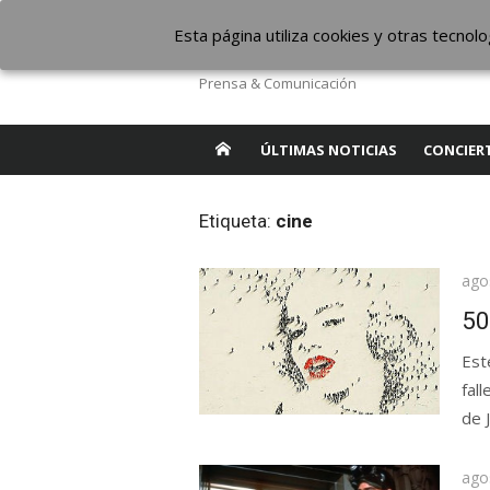
Saltar
The Borderline Mus
Esta página utiliza cookies y otras tecno
al
contenido
Prensa & Comunicación
ÚLTIMAS NOTICIAS
CONCIER
Etiqueta:
cine
Pub
ago
el
50
Est
fal
de 
Pub
ago