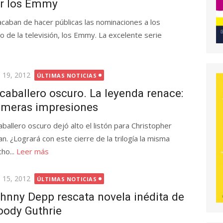
r los Emmy
acaban de hacer públicas las nominaciones a los
de la televisión, los Emmy. La excelente serie
licada
o 19, 2012
ÚLTIMAS NOTICIAS
 caballero oscuro. La leyenda renace:
imeras impresiones
caballero oscuro dejó alto el listón para Christopher
an. ¿Logrará con este cierre de la trilogía la misma
ho...
Leer más
licada
o 15, 2012
ÚLTIMAS NOTICIAS
hnny Depp rescata novela inédita de
ody Guthrie