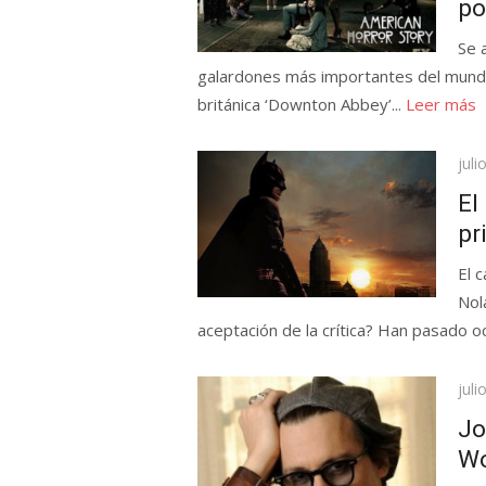
po
Se 
galardones más importantes del mundo 
británica ‘Downton Abbey’...
Leer más
Pub
juli
el
El
pr
El 
Nol
aceptación de la crítica? Han pasado oc
Pub
juli
el
Jo
Wo