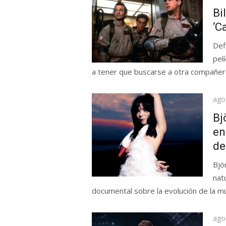
el
Bi
‘C
Def
pel
a tener que buscarse a otra compañero
Pub
ago
el
Bj
en
de
Bjö
nat
documental sobre la evolución de la músi
Pub
ago