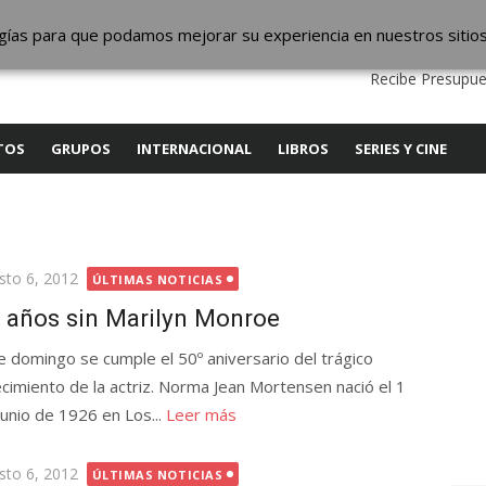
ic
logías para que podamos mejorar su experiencia en nuestros sitio
QUIENES SOMOS
CONTACTO
SERVICIOS
EDITA
Recibe Presupue
TOS
GRUPOS
INTERNACIONAL
LIBROS
SERIES Y CINE
licada
sto 6, 2012
ÚLTIMAS NOTICIAS
 años sin Marilyn Monroe
e domingo se cumple el 50º aniversario del trágico
lecimiento de la actriz. Norma Jean Mortensen nació el 1
Junio de 1926 en Los...
Leer más
licada
sto 6, 2012
ÚLTIMAS NOTICIAS