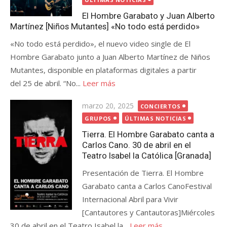
El Hombre Garabato y Juan Alberto
Martínez [Niños Mutantes] «No todo está perdido»
«No todo está perdido», el nuevo video single de El
Hombre Garabato junto a Juan Alberto Martínez de Niños
Mutantes, disponible en plataformas digitales a partir
del 25 de abril. “No...
Leer más
Publicada
marzo 20, 2025
CONCIERTOS
el
GRUPOS
ÚLTIMAS NOTICIAS
Tierra. El Hombre Garabato canta a
Carlos Cano. 30 de abril en el
Teatro Isabel la Católica [Granada]
Presentación de Tierra. El Hombre
Garabato canta a Carlos CanoFestival
Internacional Abril para Vivir
[Cantautores y Cantautoras]Miércoles
30 de abril en el Teatro Isabel la...
Leer más