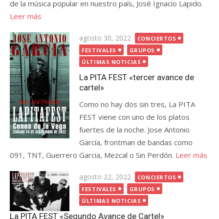
de la música popular en nuestro país, José Ignacio Lapido.
Leer más
Publicada
agosto 30, 2022
CONCIERTOS
el
FESTIVALES
GRUPOS
ÚLTIMAS NOTICIAS
La PITA FEST «tercer avance de
cartel»
Como no hay dos sin tres, La PITA
FEST viene con uno de los platos
fuertes de la noche. Jose Antonio
García, frontman de bandas como
091, TNT, Guerrero Garcia, Mezcal o Sin Perdón.
Leer más
Publicada
agosto 22, 2022
CONCIERTOS
el
FESTIVALES
GRUPOS
ÚLTIMAS NOTICIAS
La PITA FEST «Segundo Avance de Cartel»