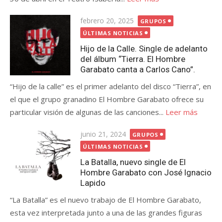
Publicada
febrero 20, 2025
GRUPOS
el
ÚLTIMAS NOTICIAS
Hijo de la Calle. Single de adelanto
del álbum “Tierra. El Hombre
Garabato canta a Carlos Cano”.
“Hijo de la calle” es el primer adelanto del disco “Tierra”, en
el que el grupo granadino El Hombre Garabato ofrece su
particular visión de algunas de las canciones...
Leer más
Publicada
junio 21, 2024
GRUPOS
el
ÚLTIMAS NOTICIAS
La Batalla, nuevo single de El
Hombre Garabato con José Ignacio
Lapido
“La Batalla” es el nuevo trabajo de El Hombre Garabato,
esta vez interpretada junto a una de las grandes figuras