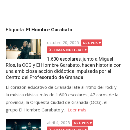
Etiqueta:
El Hombre Garabato
Publicada
octubre 20, 2025
GRUPOS
el
ÚLTIMAS NOTICIAS
1.600 escolares, junto a Miguel
Ríos, la OCG y El Hombre Garabato, hacen historia con
una ambiciosa acción didáctica impulsada por el
Centro del Profesorado de Granada
El corazón educativo de Granada late al ritmo del rock y
la música clásica: más de 1.600 escolares, 47 coros de la
provincia, la Orquesta Ciudad de Granada (OCG), el
grupo El Hombre Garabato y...
Leer más
Publicada
abril 4, 2025
GRUPOS
el
ÚLTIMAS NOTICIAS