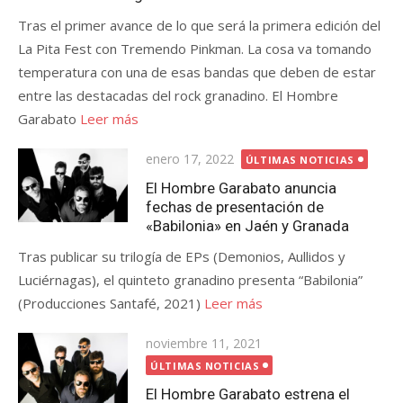
Tras el primer avance de lo que será la primera edición del
La Pita Fest con Tremendo Pinkman. La cosa va tomando
temperatura con una de esas bandas que deben de estar
entre las destacadas del rock granadino. El Hombre
Garabato
Leer más
Publicada
enero 17, 2022
ÚLTIMAS NOTICIAS
el
El Hombre Garabato anuncia
fechas de presentación de
«Babilonia» en Jaén y Granada
Tras publicar su trilogía de EPs (Demonios, Aullidos y
Luciérnagas), el quinteto granadino presenta “Babilonia”
(Producciones Santafé, 2021)
Leer más
Publicada
noviembre 11, 2021
el
ÚLTIMAS NOTICIAS
El Hombre Garabato estrena el