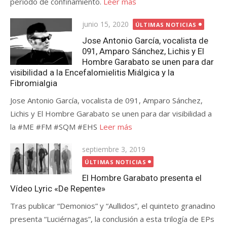
periodo de confinamiento.
Leer más
Publicada
junio 15, 2020
ÚLTIMAS NOTICIAS
el
Jose Antonio García, vocalista de
091, Amparo Sánchez, Lichis y El
Hombre Garabato se unen para dar
visibilidad a la Encefalomielitis Miálgica y la
Fibromialgia
Jose Antonio García, vocalista de 091, Amparo Sánchez,
Lichis y El Hombre Garabato se unen para dar visibilidad a
la #ME #FM #SQM #EHS
Leer más
Publicada
septiembre 3, 2019
el
ÚLTIMAS NOTICIAS
El Hombre Garabato presenta el
Vídeo Lyric «De Repente»
Tras publicar “Demonios” y “Aullidos”, el quinteto granadino
presenta “Luciérnagas”, la conclusión a esta trilogía de EPs