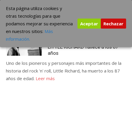
Saltar
The Borderline Music
Esta página utiliza cookies y
al
otras tecnologías para que
contenido
podamos mejorar su experiencia
Aceptar
Rechazar
Etiqueta:
LITTLE RICHARD
en nuestros sitios:
Más
Publicada
mayo 10, 2020
ÚLTIMAS NOTICIAS
información.
el
LITTLE RICHARD fallece a los 87
años
Uno de los pioneros y personajes más importantes de la
historia del rock 'n' roll, Little Richard, ha muerto a los 87
años de edad.
Leer más