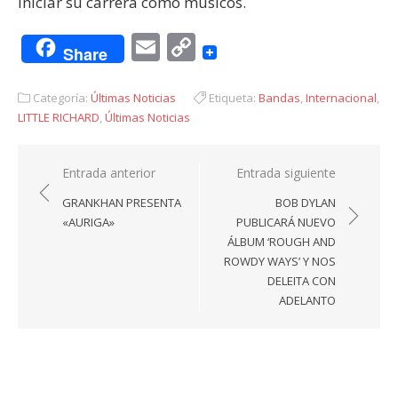
iniciar su carrera como músicos.
Email
Copy
Share
Link
Categoría:
Últimas Noticias
Etiqueta:
Bandas
,
Internacional
,
LITTLE RICHARD
,
Últimas Noticias
Navegación
Entrada anterior
Entrada siguiente
de
GRANKHAN PRESENTA
BOB DYLAN
entradas
«AURIGA»
PUBLICARÁ NUEVO
ÁLBUM ‘ROUGH AND
ROWDY WAYS’ Y NOS
DELEITA CON
ADELANTO