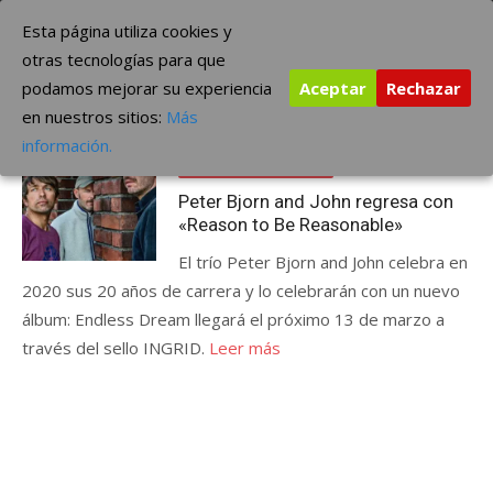
Saltar
The Borderline Music
Esta página utiliza cookies y
al
otras tecnologías para que
contenido
podamos mejorar su experiencia
Aceptar
Rechazar
Etiqueta:
Peter Bjorn and John
en nuestros sitios:
Más
Publicada
noviembre 18, 2019
información.
el
ÚLTIMAS NOTICIAS
Peter Bjorn and John regresa con
«Reason to Be Reasonable»
El trío Peter Bjorn and John celebra en
2020 sus 20 años de carrera y lo celebrarán con un nuevo
álbum: Endless Dream llegará el próximo 13 de marzo a
través del sello INGRID.
Leer más