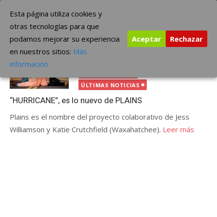
Saltar
The Borderline Music
Esta página utiliza cookies y
al
otras tecnologías para que
contenido
podamos mejorar su experiencia
Aceptar
Rechazar
Etiqueta:
PLAINS
en nuestros sitios:
Más
Publicada
octubre 13, 2022
GRUPOS
información.
el
INTERNACIONAL
ÚLTIMAS NOTICIAS
“HURRICANE”, es lo nuevo de PLAINS
Plains es el nombre del proyecto colaborativo de Jess
Williamson y Katie Crutchfield (Waxahatchee).
Leer más