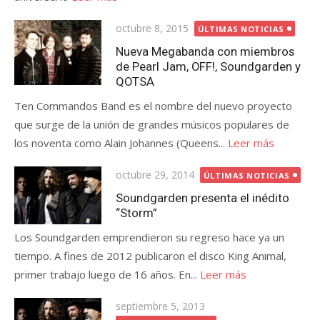
Publicada
octubre 8, 2015
ÚLTIMAS NOTICIAS
el
Nueva Megabanda con miembros
de Pearl Jam, OFF!, Soundgarden y
QOTSA
Ten Commandos Band es el nombre del nuevo proyecto
que surge de la unión de grandes músicos populares de
los noventa como Alain Johannes (Queens...
Leer más
Publicada
octubre 29, 2014
ÚLTIMAS NOTICIAS
el
Soundgarden presenta el inédito
“Storm”
Los Soundgarden emprendieron su regreso hace ya un
tiempo. A fines de 2012 publicaron el disco King Animal,
primer trabajo luego de 16 años. En...
Leer más
Publicada
septiembre 5, 2013