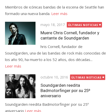
Miembros de icónicas bandas de la escena de Seattle han
formado una nueva banda.
Leer más
Publicada
mayo 18, 2017
ÚLTIMAS NOTICIAS
el
Muere Chris Cornell, fundador y
cantante de Soundgarden
hris Cornell, fundador de
Soundgarden, una de las bandas de rock más conocidas de
los año 90, ha muerto a los 52 años, dos décadas...
Leer más
Publicada
octubre 10, 2016
ÚLTIMAS NOTICIAS
el
Soundgarden reedita
Badmotorfinger por su 25º
aniversario
Soundgarden reedita Badmotorfinger por su 25º
aniversario
Leer más