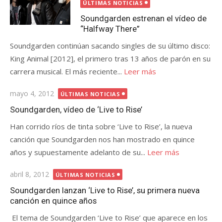
el
ÚLTIMAS NOTICIAS
Soundgarden estrenan el vídeo de
“Halfway There”
Soundgarden continúan sacando singles de su último disco:
King Animal [2012], el primero tras 13 años de parón en su
carrera musical. El más reciente...
Leer más
Publicada
mayo 4, 2012
ÚLTIMAS NOTICIAS
el
Soundgarden, vídeo de ‘Live to Rise’
Han corrido ríos de tinta sobre ‘Live to Rise’, la nueva
canción que Soundgarden nos han mostrado en quince
años y supuestamente adelanto de su...
Leer más
Publicada
abril 8, 2012
ÚLTIMAS NOTICIAS
el
Soundgarden lanzan ‘Live to Rise’, su primera nueva
canción en quince años
El tema de Soundgarden ‘Live to Rise’ que aparece en los