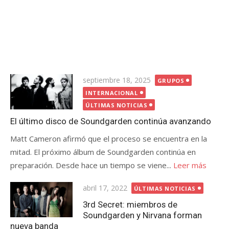
Publicada
septiembre 18, 2025
GRUPOS
el
INTERNACIONAL
ÚLTIMAS NOTICIAS
El último disco de Soundgarden continúa avanzando
Matt Cameron afirmó que el proceso se encuentra en la
mitad. El próximo álbum de Soundgarden continúa en
preparación. Desde hace un tiempo se viene...
Leer más
Publicada
abril 17, 2022
ÚLTIMAS NOTICIAS
el
3rd Secret: miembros de
Soundgarden y Nirvana forman
nueva banda