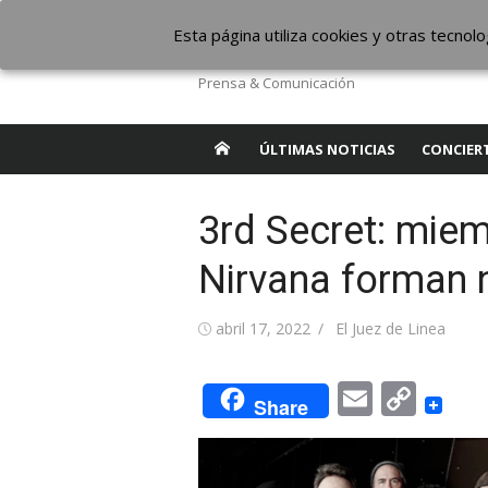
Saltar
The Borderline Mus
Esta página utiliza cookies y otras tecno
al
contenido
Prensa & Comunicación
ÚLTIMAS NOTICIAS
CONCIER
3rd Secret: mie
Nirvana forman 
Publicada
Autor
abril 17, 2022
El Juez de Linea
el
Email
Cop
Share
Link