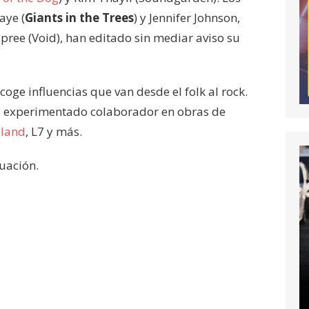
Raye (
Giants in the Trees
) y Jennifer Johnson,
ree (Void), han editado sin mediar aviso su
oge influencias que van desde el folk al rock.
el experimentado colaborador en obras de
yland
, L7 y más.
uación.