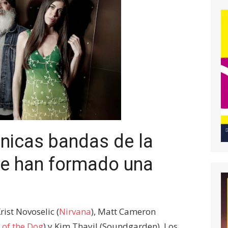
nicas bandas de la
le han formado una
rist Novoselic (
Nirvana
), Matt Cameron
of the Dog
) y Kim Thayil (Soundgarden). Los