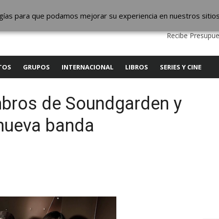
ic
logías para que podamos mejorar su experiencia en nuestros sitio
QUIENES SOMOS
CONTACTO
SERVICIOS
EDITA
Recibe Presupue
TOS
GRUPOS
INTERNACIONAL
LIBROS
SERIES Y CINE
mbros de Soundgarden y
nueva banda
y