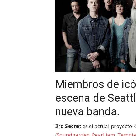
Miembros de icó
escena de Seatt
nueva banda.
3rd Secret
es el actual proyecto K
(
Soundgarden
,
Pearl Jam
,
Temple 