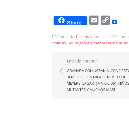
Email
Cop
Share
Link
Categoría:
Últimas Noticias
Etiqueta
noticias
,
Soundgarden
,
theborderlinemusic
Navegación
Entrada anterior
de
GRANADA CON UCRANIA. CONCIERT
entradas
BENÉFICO CON MIGUEL RIOS, LORI
MEYERS, LAGARTIJA NICK, 091, NIÑO
MUTANTES Y MUCHOS MÁS!