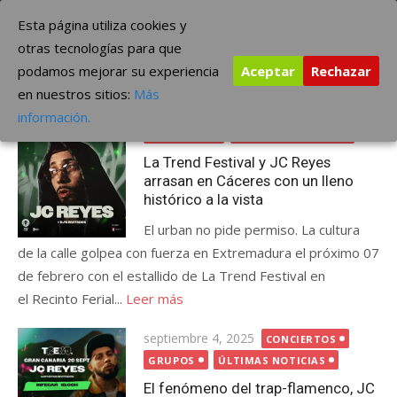
Saltar
The Borderline Music
Esta página utiliza cookies y
al
otras tecnologías para que
contenido
podamos mejorar su experiencia
Aceptar
Rechazar
Etiqueta:
trap
en nuestros sitios:
Más
Publicada
enero 19, 2026
CONCIERTOS
información.
el
FESTIVALES
ÚLTIMAS NOTICIAS
La Trend Festival y JC Reyes
arrasan en Cáceres con un lleno
histórico a la vista
El urban no pide permiso. La cultura
de la calle golpea con fuerza en Extremadura el próximo 07
de febrero con el estallido de La Trend Festival en
el Recinto Ferial...
Leer más
Publicada
septiembre 4, 2025
CONCIERTOS
el
GRUPOS
ÚLTIMAS NOTICIAS
El fenómeno del trap-flamenco, JC