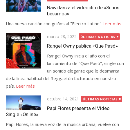
Nawi lanza el videoclip de «Si nos
besamos»
Una nueva canción con guiños al "Electro Latino"
Leer más
Publicada
marzo 28, 2022
ÚLTIMAS NOTICIAS
el
Rangel Owny publica «Que Pasó»
Rangel Owny inicia el año con el
lanzamiento de "Que Pasó", single con
un sonido elegante que le desmarca
de la línea habitual del Reggaetón facturado en nuestro
país.
Leer más
Publicada
octubre 14, 2021
ÚLTIMAS NOTICIAS
el
Papi Flores presenta el Video
Single «Online»
Papi Flores, la nueva voz de la música urbana, vuelve con