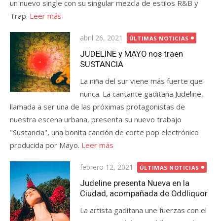
un nuevo single con su singular mezcla de estilos R&B y
Trap.
Leer más
Publicada
abril 26, 2021
ÚLTIMAS NOTICIAS
el
JUDELINE y MAYO nos traen
SUSTANCIA
La niña del sur viene más fuerte que
nunca. La cantante gaditana Judeline,
llamada a ser una de las próximas protagonistas de
nuestra escena urbana, presenta su nuevo trabajo
"Sustancia", una bonita canción de corte pop electrónico
producida por Mayo.
Leer más
Publicada
febrero 12, 2021
ÚLTIMAS NOTICIAS
el
Judeline presenta Nueva en la
Ciudad, acompañada de Oddliquor
La artista gaditana une fuerzas con el