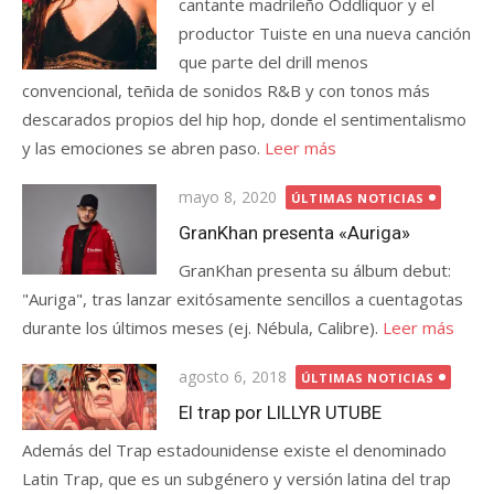
cantante madrileño Oddliquor y el
productor Tuiste en una nueva canción
que parte del drill menos
convencional, teñida de sonidos R&B y con tonos más
descarados propios del hip hop, donde el sentimentalismo
y las emociones se abren paso.
Leer más
Publicada
mayo 8, 2020
ÚLTIMAS NOTICIAS
el
GranKhan presenta «Auriga»
GranKhan presenta su álbum debut:
"Auriga", tras lanzar exitósamente sencillos a cuentagotas
durante los últimos meses (ej. Nébula, Calibre).
Leer más
Publicada
agosto 6, 2018
ÚLTIMAS NOTICIAS
el
El trap por LILLYR UTUBE
Además del Trap estadounidense existe el denominado
Latin Trap, que es un subgénero y versión latina del trap