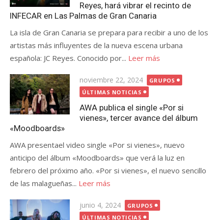
Reyes, hará vibrar el recinto de
INFECAR en Las Palmas de Gran Canaria
La isla de Gran Canaria se prepara para recibir a uno de los
artistas más influyentes de la nueva escena urbana
española: JC Reyes. Conocido por...
Leer más
Publicada
noviembre 22, 2024
GRUPOS
el
ÚLTIMAS NOTICIAS
AWA publica el single «Por si
vienes», tercer avance del álbum
«Moodboards»
AWA presentael video single «Por si vienes», nuevo
anticipo del álbum «Moodboards» que verá la luz en
febrero del próximo año. «Por si vienes», el nuevo sencillo
de las malagueñas...
Leer más
Publicada
junio 4, 2024
GRUPOS
el
ÚLTIMAS NOTICIAS