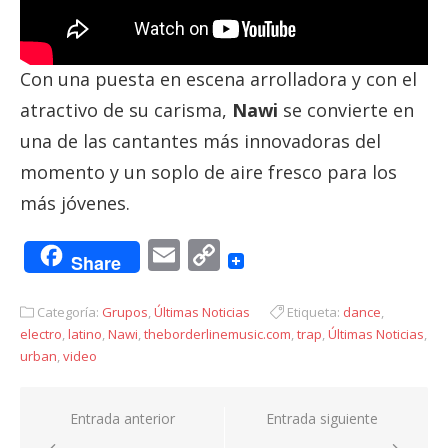
Con una puesta en escena arrolladora y con el
atractivo de su carisma,
Nawi
se convierte en
una de las cantantes más innovadoras del
momento y un soplo de aire fresco para los
más jóvenes.
Email
Copy
Share
Link
Categoría:
Grupos
,
Últimas Noticias
Etiqueta:
dance
,
electro
,
latino
,
Nawi
,
theborderlinemusic.com
,
trap
,
Últimas Noticias
,
urban
,
video
Navegación
Entrada anterior
Entrada siguiente