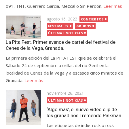
091, TNT, Guerrero Garcia, Mezcal o Sin Perdón.
Leer más
Publicada
agosto 16, 2022
CONCIERTOS
el
FESTIVALES
GRUPOS
ÚLTIMAS NOTICIAS
La Pita Fest. Primer avance de cartel del festival de
Cenes de la Vega, Granada.
La primera edición del La PITA FEST que se celebrará el
Sábado 24 de septiembre a orillas del rio Genil en la
localidad de Cenes de la Vega y a escasos cinco minutos de
Granada.
Leer más
Publicada
noviembre 26, 2021
el
ÚLTIMAS NOTICIAS
‘Algo más’, el nuevo vídeo clip de
los granadinos Tremendo Pinkman
Las etiquetas de indie-rock o rock