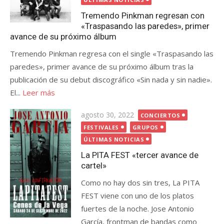
Tremendo Pinkman regresan con
«Traspasando las paredes», primer
avance de su próximo álbum
Tremendo Pinkman regresa con el single «Traspasando las
paredes», primer avance de su próximo álbum tras la
publicación de su debut discográfico «Sin nada y sin nadie».
El...
Leer más
Publicada
agosto 30, 2022
CONCIERTOS
el
FESTIVALES
GRUPOS
ÚLTIMAS NOTICIAS
La PITA FEST «tercer avance de
cartel»
Como no hay dos sin tres, La PITA
FEST viene con uno de los platos
fuertes de la noche. Jose Antonio
García, frontman de bandas como