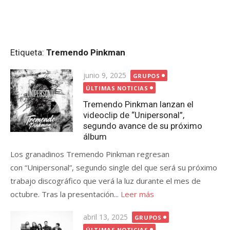
Etiqueta:
Tremendo Pinkman
Publicada
junio 9, 2025
GRUPOS
el
ÚLTIMAS NOTICIAS
Tremendo Pinkman lanzan el
videoclip de “Unipersonal”,
segundo avance de su próximo
álbum
Los granadinos Tremendo Pinkman regresan
con “Unipersonal”, segundo single del que será su próximo
trabajo discográfico que verá la luz durante el mes de
octubre. Tras la presentación...
Leer más
Publicada
abril 13, 2025
GRUPOS
el
ÚLTIMAS NOTICIAS