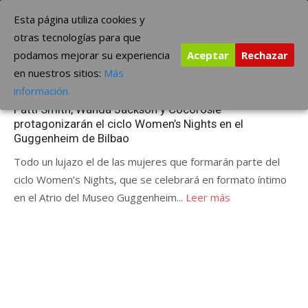
Saltar
The Borderline Music
Esta página utiliza cookies y
al
otras tecnologías para que
contenido
podamos mejorar su experiencia
Aceptar
Rechazar
Etiqueta:
Women’s Nights
en nuestros sitios:
Más
Publicada
mayo 24, 2012
ÚLTIMAS NOTICIAS
información.
el
Patti Smith, Wanda Jackson y Cocorosie
protagonizarán el ciclo Women’s Nights en el
Guggenheim de Bilbao
Todo un lujazo el de las mujeres que formarán parte del
ciclo Women’s Nights, que se celebrará en formato íntimo
en el Atrio del Museo Guggenheim...
Leer más