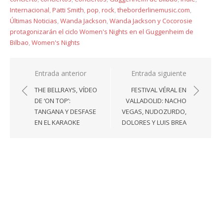
Internacional
,
Patti Smith
,
pop
,
rock
,
theborderlinemusic.com
,
Últimas Noticias
,
Wanda Jackson
,
Wanda Jackson y Cocorosie
protagonizarán el ciclo Women's Nights en el Guggenheim de
Bilbao
,
Women's Nights
Navegación
Entrada anterior
Entrada siguiente
de
THE BELLRAYS, VÍDEO
FESTIVAL VÉRAL EN
entradas
DE ‘ON TOP’:
VALLADOLID: NACHO
TANGANA Y DESFASE
VEGAS, NUDOZURDO,
EN EL KARAOKE
DOLORES Y LUIS BREA