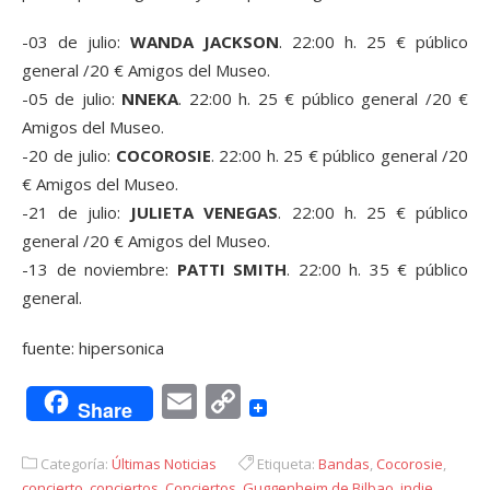
-03 de julio:
WANDA JACKSON
. 22:00 h. 25 € público
general /20 € Amigos del Museo.
-05 de julio:
NNEKA
. 22:00 h. 25 € público general /20 €
Amigos del Museo.
-20 de julio:
COCOROSIE
. 22:00 h. 25 € público general /20
€ Amigos del Museo.
-21 de julio:
JULIETA VENEGAS
. 22:00 h. 25 € público
general /20 € Amigos del Museo.
-13 de noviembre:
PATTI SMITH
. 22:00 h. 35 € público
general.
fuente: hipersonica
Email
Copy
Share
Link
Categoría:
Últimas Noticias
Etiqueta:
Bandas
,
Cocorosie
,
concierto
,
conciertos
,
Conciertos
,
Guggenheim de Bilbao
,
indie
,