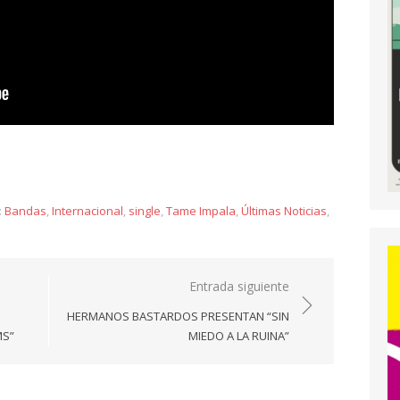
y
:
Bandas
,
Internacional
,
single
,
Tame Impala
,
Últimas Noticias
,
Entrada siguiente
HERMANOS BASTARDOS PRESENTAN “SIN
MS”
MIEDO A LA RUINA”