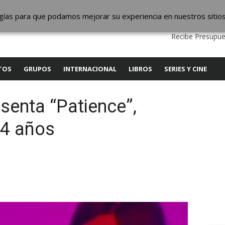
ic
logías para que podamos mejorar su experiencia en nuestros sitio
QUIENES SOMOS
CONTACTO
SERVICIOS
EDITA
Recibe Presupue
TOS
GRUPOS
INTERNACIONAL
LIBROS
SERIES Y CINE
senta “Patience”,
 4 años
y