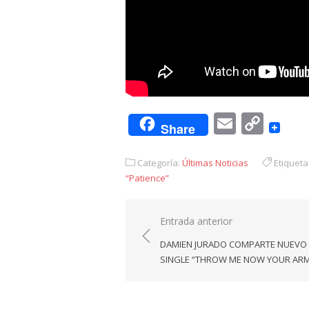
Email
Cop
Share
Link
Categoría:
Últimas Noticias
Etiqueta
“Patience”
Navegación
Entrada anterior
de
DAMIEN JURADO COMPARTE NUEVO
entradas
SINGLE “THROW ME NOW YOUR AR