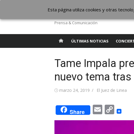
Saltar
The Borderline Mus
Esta página utiliza cookies y otras tecno
al
contenido
Prensa & Comunicación
ÚLTIMAS NOTICIAS
CONCIER
Tame Impala pre
nuevo tema tras
Publicada
Autor
marzo 24, 2019
El Juez de Linea
el
Email
Cop
Share
Link