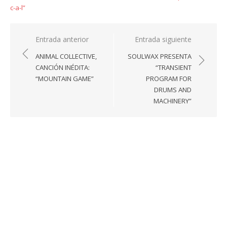
c-a-l”
Navegación
Entrada anterior
Entrada siguiente
de
ANIMAL COLLECTIVE,
SOULWAX PRESENTA
entradas
CANCIÓN INÉDITA:
“TRANSIENT
“MOUNTAIN GAME”
PROGRAM FOR
DRUMS AND
MACHINERY”