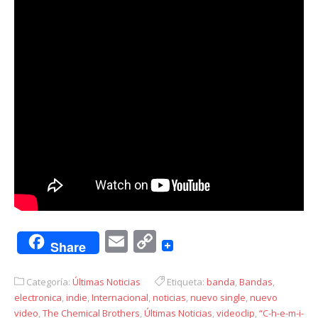
Email
Copy
Share
Link
Categoría:
Últimas Noticias
Etiqueta:
banda
,
Bandas
,
electronica
,
indie
,
Internacional
,
noticias
,
nuevo single
,
nuevo
video
,
The Chemical Brothers
,
Últimas Noticias
,
videoclip
,
“C-h-e-m-i-