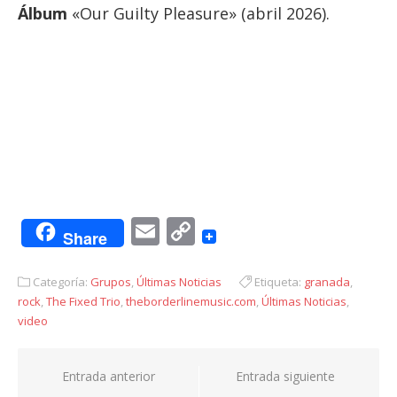
Álbum
«Our Guilty Pleasure» (abril 2026).
Email
Copy
Share
Link
Categoría:
Grupos
,
Últimas Noticias
Etiqueta:
granada
,
rock
,
The Fixed Trio
,
theborderlinemusic.com
,
Últimas Noticias
,
video
Navegación
Entrada anterior
Entrada siguiente