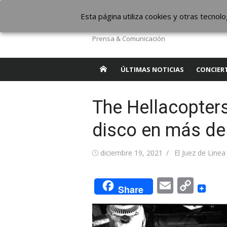
Saltar
The Borderline Mus
Esta página utiliza cookies y otras tecno
al
contenido
Prensa & Comunicación
ÚLTIMAS NOTICIAS
CONCIER
The Hellacopters
disco en más de
Publicada
Autor
diciembre 19, 2021
El Juez de Linea
el
Email
Cop
Share
Link