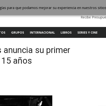
ic
logías para que podamos mejorar su experiencia en nuestros sitio
QUIENES SOMOS
CONTACTO
SERVICIOS
EDITA
Recibe Presupue
TOS
GRUPOS
INTERNACIONAL
LIBROS
SERIES Y CINE
 anuncia su primer
 15 años
y