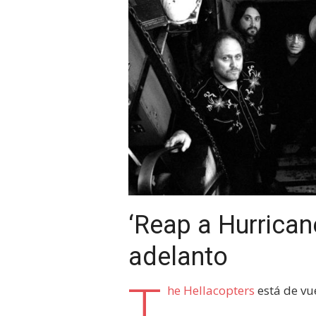
‘Reap a Hurricane
adelanto
T
he Hellacopters
está de vu