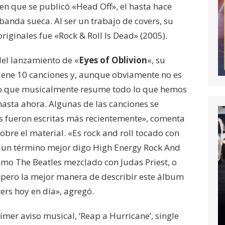
 en que se publicó «Head Off», el hasta hace
 banda sueca. Al ser un trabajo de covers, su
riginales fue «Rock & Roll Is Dead» (2005).
 del lanzamiento de «
Eyes of Oblivion
«, su
iene 10 canciones y, aunque obviamente no es
creo que musicalmente resume todo lo que hemos
hasta ahora. Algunas de las canciones se
s fueron escritas más recientemente», comenta
obre el material. «Es rock and roll tocado con
e un término mejor digo High Energy Rock And
omo The Beatles mezclado con Judas Priest, o
 pero la mejor manera de describir este álbum
rs hoy en día», agregó.
imer aviso musical, ‘Reap a Hurricane’, single