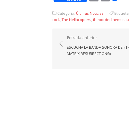
Link
Categoría:
Últimas Noticias
Etiqueta
rock
,
The Hellacopters
,
theborderlinemusic
Navegación
Entrada anterior
de
ESCUCHA LA BANDA SONORA DE «T
entradas
MATRIX RESURRECTIONS»