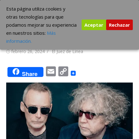
Saltar
The Borderline Music
Esta página utiliza cookies y
al
otras tecnologías para que
contenido
podamos mejorar su experiencia
Aceptar
Rechazar
The Jesus And Mary Chain
en nuestros sitios:
Más
comparte single «Girl 71»
información.
Publicada
Autor
febrero 26, 2024
El Juez de Linea
el
Email
Copy
Share
Link