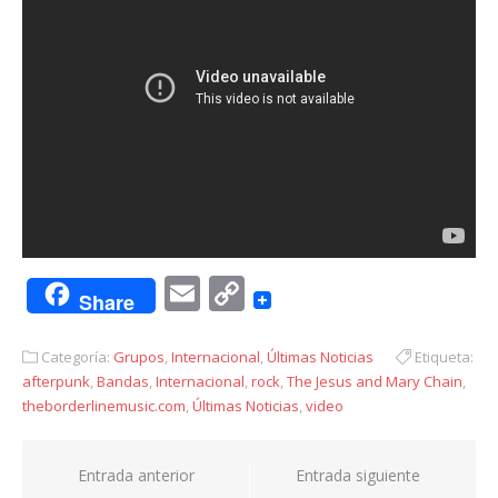
Email
Copy
Share
Link
Categoría:
Grupos
,
Internacional
,
Últimas Noticias
Etiqueta:
afterpunk
,
Bandas
,
Internacional
,
rock
,
The Jesus and Mary Chain
,
theborderlinemusic.com
,
Últimas Noticias
,
video
Navegación
Entrada anterior
Entrada siguiente