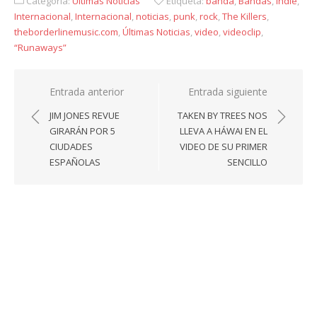
Categoría:
Últimas Noticias
Etiqueta:
banda
,
Bandas
,
indie
,
Internacional
,
Internacional
,
noticias
,
punk
,
rock
,
The Killers
,
theborderlinemusic.com
,
Últimas Noticias
,
video
,
videoclip
,
“Runaways”
Navegación
Entrada anterior
Entrada siguiente
de
JIM JONES REVUE
TAKEN BY TREES NOS
entradas
GIRARÁN POR 5
LLEVA A HÁWAI EN EL
CIUDADES
VIDEO DE SU PRIMER
ESPAÑOLAS
SENCILLO