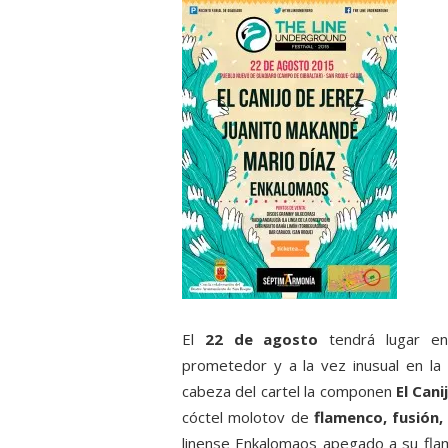
El
22 de agosto
tendrá lugar en
prometedor y a la vez inusual en la 
cabeza del cartel la componen
El Can
cóctel molotov de
flamenco, fusión
linense Enkalomaos apegado a su flam