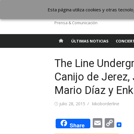
Saltar
The Borderline Mus
Esta página utiliza cookies y otras tecno
al
contenido
Prensa & Comunicación
ÚLTIMAS NOTICIAS
CONCIER
The Line Undergr
Canijo de Jerez,
Mario Díaz y En
Publicada
Autor
julio 28, 2015
kikoborderline
el
Email
Cop
Share
Link