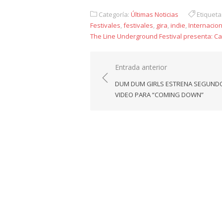
Link
Categoría:
Últimas Noticias
Etiqueta
Festivales
,
festivales
,
gira
,
indie
,
Internacion
The Line Underground Festival presenta: Ca
Navegación
Entrada anterior
de
DUM DUM GIRLS ESTRENA SEGUND
entradas
VIDEO PARA “COMING DOWN”