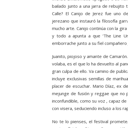
bailado junto a una jarra de rebujit
Calle? El Canijo de Jerez fue uno d
jerezano que instauró la filosofía gar
mucho arte. Canijo continúa con la gira
y todo a apunta a que ‘The Line Un
emborrache junto a su fiel compañero 
Juanito, piojoso y amante de Camarón.
volaba, es el que lo ha devuelto al p
gran culpa de ello. Va camino de publi
incluye exclusivas semillas de marih
placer de escuchar. Mario Díaz, ex de
mejunge de fusión y reggae que no p
inconfundible, como su voz , capaz de
con visera, seduciendo incluso a los r
No te lo pienses, el festival promet