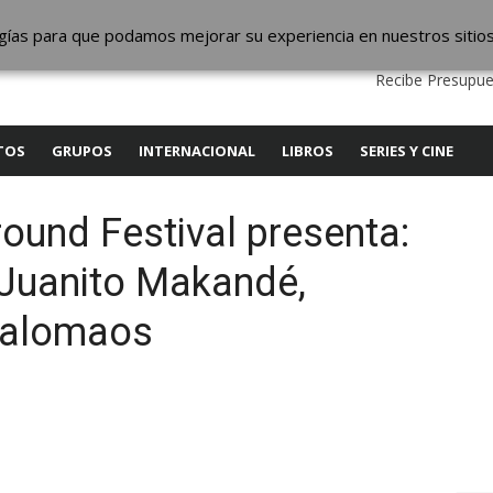
ic
logías para que podamos mejorar su experiencia en nuestros sitio
QUIENES SOMOS
CONTACTO
SERVICIOS
EDITA
Recibe Presupue
TOS
GRUPOS
INTERNACIONAL
LIBROS
SERIES Y CINE
ound Festival presenta:
 Juanito Makandé,
kalomaos
y