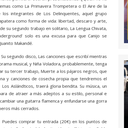
o temas como La Primavera Trompetera o El Aire de la
e los integrantes de Los Delinquentes, aquel grupo
rapatera como forma de vida: libertad, descaro y arte,
 de su segundo trabajo en solitario, La Lengua Chivata,
derground’ solo es una excusa para que Canijo se
Juanito Makandé.
 Su segundo disco, Las canciones que escribí mientras
anorama musical, y Niña Voladora, probablemente, tenga
car su tercer trabajo, Muerte a los pájaros negros, que
uana y canciones de cosecha propia que tendremos el
 Los Aslándticos, traerá gloria bendita. Su música, un
ara de atraer a más adeptos a su estilo, personal e
 cambiar una guitarra flamenca y enfundarse una gorra
aperos más cerrados.
e. Puedes comprar tu entrada (20€) en los puntos de