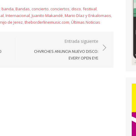
:
banda
,
Bandas
,
concierto
,
conciertos
,
disco
,
festival
,
al
,
Internacional
,
Juanito Makandé
,
Mario Díaz y Enkalomaos
,
nijo de Jerez
,
theborderlinemusic.com
,
Últimas Noticias
Entrada siguiente
O
CHVRCHES ANUNCIA NUEVO DISCO:
EVERY OPEN EYE