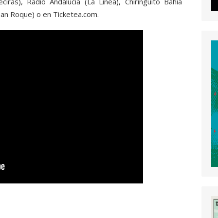
ciras), Radio Andalucía (La Línea), Chiringuito Bahía
San Roque) o en Ticketea.com.
y