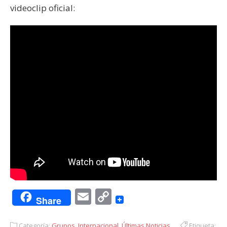
videoclip oficial:
Email
Copy
Share
Link
Categoría:
Grupos
,
Internacional
,
Últimas Noticias
Etiqueta: