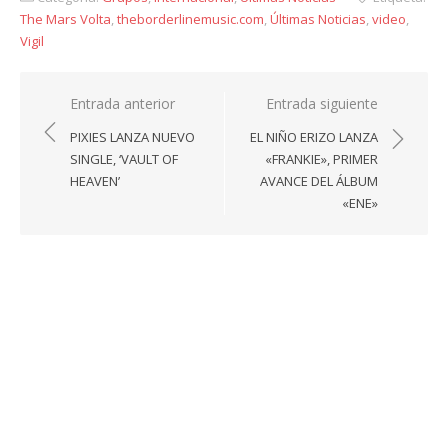
The Mars Volta
,
theborderlinemusic.com
,
Últimas Noticias
,
video
,
Vigil
Navegación
Entrada anterior
Entrada siguiente
de
PIXIES LANZA NUEVO
EL NIÑO ERIZO LANZA
entradas
SINGLE, ‘VAULT OF
«FRANKIE», PRIMER
HEAVEN’
AVANCE DEL ÁLBUM
«ENE»