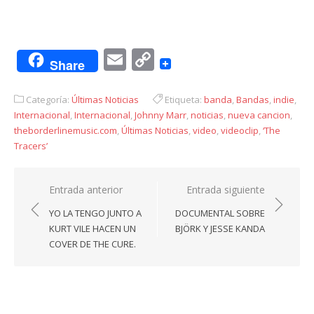
Email
Copy
Share
Link
Categoría:
Últimas Noticias
Etiqueta:
banda
,
Bandas
,
indie
,
Internacional
,
Internacional
,
Johnny Marr
,
noticias
,
nueva cancion
,
theborderlinemusic.com
,
Últimas Noticias
,
video
,
videoclip
,
‘The
Tracers’
Navegación
Entrada anterior
Entrada siguiente
de
YO LA TENGO JUNTO A
DOCUMENTAL SOBRE
entradas
KURT VILE HACEN UN
BJÖRK Y JESSE KANDA
COVER DE THE CURE.