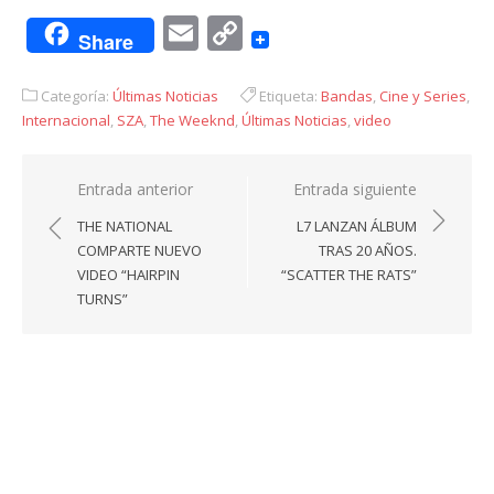
Email
Copy
Share
Link
Categoría:
Últimas Noticias
Etiqueta:
Bandas
,
Cine y Series
,
Internacional
,
SZA
,
The Weeknd
,
Últimas Noticias
,
video
Navegación
Entrada anterior
Entrada siguiente
de
THE NATIONAL
L7 LANZAN ÁLBUM
entradas
COMPARTE NUEVO
TRAS 20 AÑOS.
VIDEO “HAIRPIN
“SCATTER THE RATS”
TURNS”