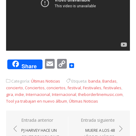
Email
Copy
Share
Link
Categoría:
Últimas Noticias
Etiqueta:
banda
,
Bandas
,
concierto
,
Conciertos
,
conciertos
,
festival
,
Festivales
,
festivales
,
gira
,
indie
,
Internacional
,
Internacional
,
theborderlinemusic.com
,
Tool ya trabajan en nuevo álbum
,
Últimas Noticias
Navegación
Entrada anterior
Entrada siguiente
de
PJ HARVEY HACE UN
MUERE A LOS 48