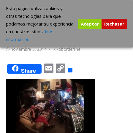
Saltar
The Borderline Music
Esta página utiliza cookies y
al
otras tecnologías para que
contenido
podamos mejorar su experiencia
Aceptar
Rechazar
Tool ya trabajan en nuevo
en nuestros sitios:
Más
álbum
información.
Publicada
Autor
noviembre 5, 2014
kikoborderline
el
Email
Copy
Share
Link