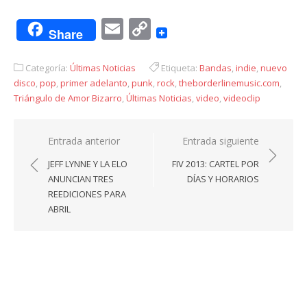
Email
Copy
Share
Link
Categoría:
Últimas Noticias
Etiqueta:
Bandas
,
indie
,
nuevo
disco
,
pop
,
primer adelanto
,
punk
,
rock
,
theborderlinemusic.com
,
Triángulo de Amor Bizarro
,
Últimas Noticias
,
video
,
videoclip
Navegación
Entrada anterior
Entrada siguiente
de
JEFF LYNNE Y LA ELO
FIV 2013: CARTEL POR
entradas
ANUNCIAN TRES
DÍAS Y HORARIOS
REEDICIONES PARA
ABRIL