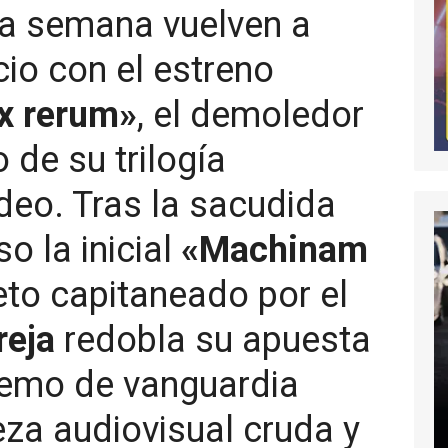
ta semana vuelven a
cio con el estreno
x rerum»
, el demoledor
 de su trilogía
deo. Tras la sacudida
o la inicial
«Machinam
teto capitaneado por el
reja
redobla su apuesta
remo de vanguardia
za audiovisual cruda y