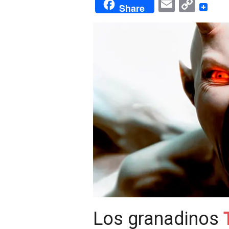
Email
Cop
Share
Link
Los granadinos