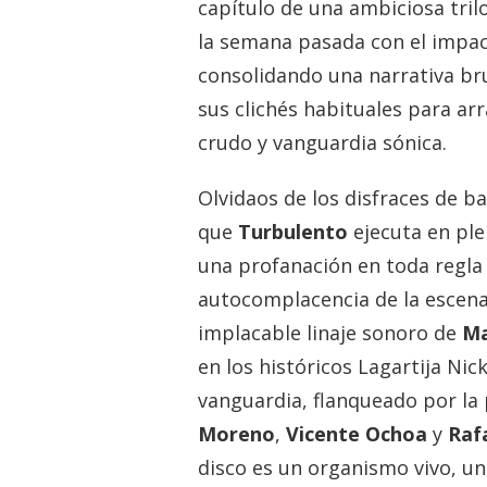
capítulo de una ambiciosa tri
la semana pasada con el impa
consolidando una narrativa br
sus clichés habituales para ar
crudo y vanguardia sónica.
Olvidaos de los disfraces de ba
que
Turbulento
ejecuta en pl
una profanación en toda regla 
autocomplacencia de la escena
implacable linaje sonoro de
Ma
en los históricos Lagartija Nic
vanguardia, flanqueado por la
Moreno
,
Vicente Ochoa
y
Raf
disco es un organismo vivo, u