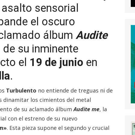
 asalto sensorial
xpande el oscuro
 aclamado álbum
Audite
 de su inminente
cto el
19 de junio
en
lla
.
nos
Turbulento
no entiende de treguas ni de
s dinamitar los cimientos del metal
miento de su aclamado álbum
Audite me
, la
ial con el estreno de su nuevo
um»
. Esta pieza supone el segundo y crucial