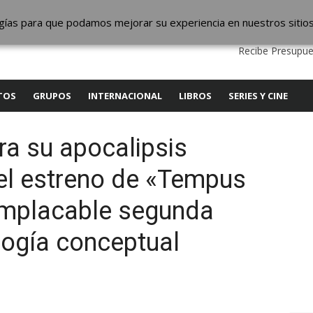
ic
logías para que podamos mejorar su experiencia en nuestros sitio
QUIENES SOMOS
CONTACTO
SERVICIOS
EDITA
Recibe Presupue
TOS
GRUPOS
INTERNACIONAL
LIBROS
SERIES Y CINE
ra su apocalipsis
 el estreno de «Tempus
 implacable segunda
ilogía conceptual