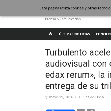
Saltar
The Borderline Mus
Esta página utiliza cookies y otras tecno
al
contenido
Prensa & Comunicación
ÚLTIMAS NOTICIAS
CONCIER
Turbulento acele
audiovisual con
edax rerum», la
entrega de su tr
Publicada
Autor
mayo 19, 2026
El Juez de Linea
el