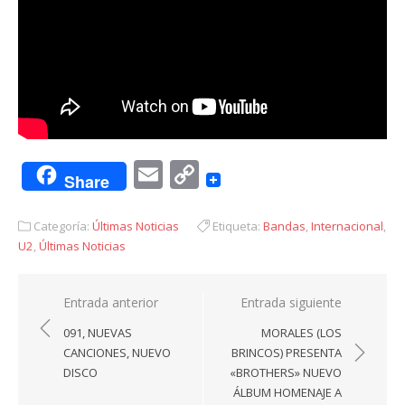
Email
Copy
Share
Link
Categoría:
Últimas Noticias
Etiqueta:
Bandas
,
Internacional
,
U2
,
Últimas Noticias
Navegación
Entrada anterior
Entrada siguiente
de
091, NUEVAS
MORALES (LOS
entradas
CANCIONES, NUEVO
BRINCOS) PRESENTA
DISCO
«BROTHERS» NUEVO
ÁLBUM HOMENAJE A