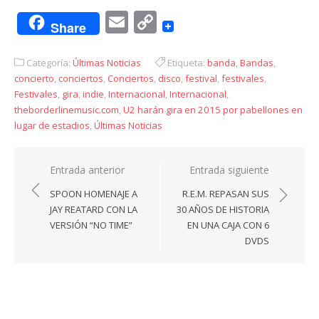
Email
Copy
Share
Link
Categoría:
Últimas Noticias
Etiqueta:
banda
,
Bandas
,
concierto
,
conciertos
,
Conciertos
,
disco
,
festival
,
festivales
,
Festivales
,
gira
,
indie
,
Internacional
,
Internacional
,
theborderlinemusic.com
,
U2 harán gira en 2015 por pabellones en
lugar de estadios
,
Últimas Noticias
Navegación
Entrada anterior
Entrada siguiente
de
SPOON HOMENAJE A
R.E.M. REPASAN SUS
entradas
JAY REATARD CON LA
30 AÑOS DE HISTORIA
VERSIÓN “NO TIME”
EN UNA CAJA CON 6
DVDS