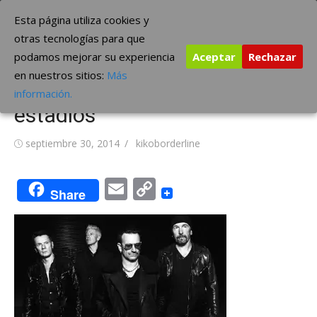
Saltar
The Borderline Music
Esta página utiliza cookies y
al
otras tecnologías para que
contenido
podamos mejorar su experiencia
Aceptar
Rechazar
U2 harán gira en 2015 por
en nuestros sitios:
Más
pabellones en lugar de
información.
estadios
Publicada
Autor
septiembre 30, 2014
kikoborderline
el
Email
Copy
Share
Link