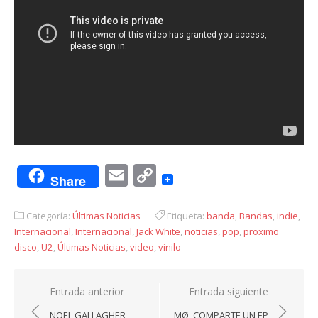
Email
Copy
Share
Link
Categoría:
Últimas Noticias
Etiqueta:
banda
,
Bandas
,
indie
,
Internacional
,
Internacional
,
Jack White
,
noticias
,
pop
,
proximo
disco
,
U2
,
Últimas Noticias
,
video
,
vinilo
Navegación
Entrada anterior
Entrada siguiente
de
NOEL GALLAGHER,
MØ, COMPARTE UN EP