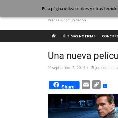
Saltar
The Borderline Mus
Esta página utiliza cookies y otras tecno
al
contenido
Prensa & Comunicación
ÚLTIMAS NOTICIAS
CONCIER
Una nueva pelícu
Publicada
Autor
septiembre 5, 2014
El Juez de Linea
el
Email
Cop
Share
Link