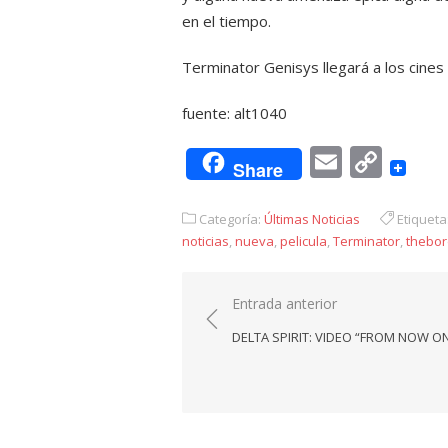
en el tiempo.
Terminator Genisys llegará a los cines
fuente: alt1040
Email
Cop
Share
Link
Categoría:
Últimas Noticias
Etiqueta
noticias
,
nueva
,
pelicula
,
Terminator
,
thebor
Navegación
Entrada anterior
de
DELTA SPIRIT: VIDEO “FROM NOW O
entradas