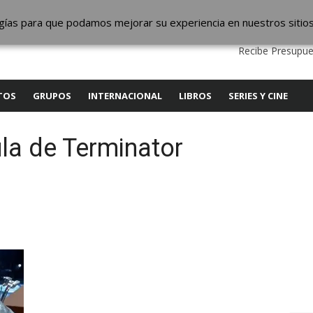
ic
logías para que podamos mejorar su experiencia en nuestros sitio
QUIENES SOMOS
CONTACTO
SERVICIOS
EDITA
Recibe Presupue
TOS
GRUPOS
INTERNACIONAL
LIBROS
SERIES Y CINE
la de Terminator
y