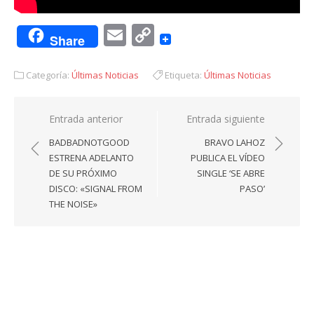
Email
Copy
Share
Link
Categoría:
Últimas Noticias
Etiqueta:
Últimas Noticias
Navegación
Entrada anterior
Entrada siguiente
de
BADBADNOTGOOD
BRAVO LAHOZ
entradas
ESTRENA ADELANTO
PUBLICA EL VÍDEO
DE SU PRÓXIMO
SINGLE ‘SE ABRE
DISCO: «SIGNAL FROM
PASO’
THE NOISE»